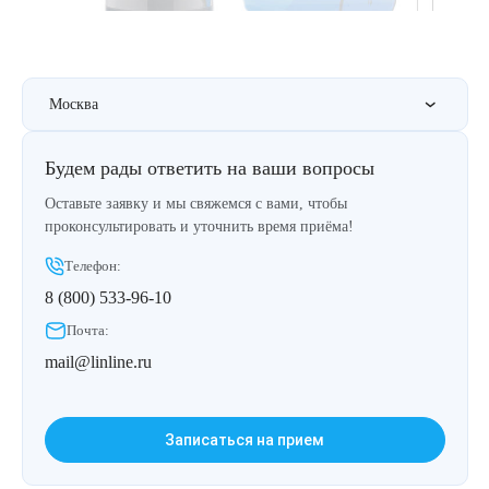
Therapy Pulse
Лечение прыщей (угревой сыпи)
Удалить носогубные складки
Фотодинамическая терапия HELEO™
Москва
Лечение гиперпигментации
Удалить перманентный макияж
Удаление веснушек
Удалить рубцы
Будем рады ответить на ваши вопросы
Оставьте заявку и мы свяжемся с вами, чтобы
Удаление сосудистых звездочек
Поднять брови
проконсультировать и уточнить время приёма!
Телефон:
Удаление винного пятна
Молодую и увлажнённую кожу вокруг глаз
8 (800) 533-96-10
Лечение псориаза
Вылечить расширенные поры
Почта:
mail@linline.ru
Лазерный пилинг
Избавиться от комедонов на лице
Лазерное удаление рубцов
Избавиться от пигментных пятен на лице
Записаться на прием