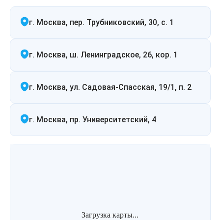
Удаление рубцов
Остановить выпадение волос
г. Москва, пер. Трубниковский, 30, с. 1
Удаление новообразований
Восстановление здоровья волос
Лазерное лечение постакне
Сделать педикюр
г. Москва, ш. Ленинградское, 26, кор. 1
Омоложение QOOLGLOW
Купить сертификат
г. Москва, ул. Садовая-Спасская, 19/1, п. 2
QOOL- омоложение
Купить абонемент
г. Москва, пр. Университетский, 4
Карбоновый пилинг
Лазерное лечение ринофимы
Лазерное лечение розацеа
Интимное лазерное омоложение
Загрузка карты...