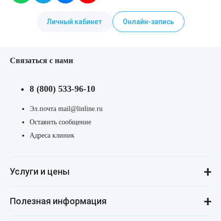
Личный кабинет
Онлайн-запись
Связаться с нами
8 (800) 533-96-10
Эл.почта mail@linline.ru
Оставить сообщение
Адреса клиник
Услуги и цены
Консультации
Лазерная косметология
Инъекционная косметология
Аппаратная косметология
Революма для лица
Революма для тела
Уход за лицом и телом
Лечение алопеции
Полезная информация
ДНК-тестирование
Процедуры для детей
Маникюр и педикюр
Реальные истории
Косметология для подростков
Статьи о косметологии
Косметология для мужчин
Пресса и «звёзды» о нас
Купить космецевтику VIF
Товарные знаки
Политика конфиденциальности