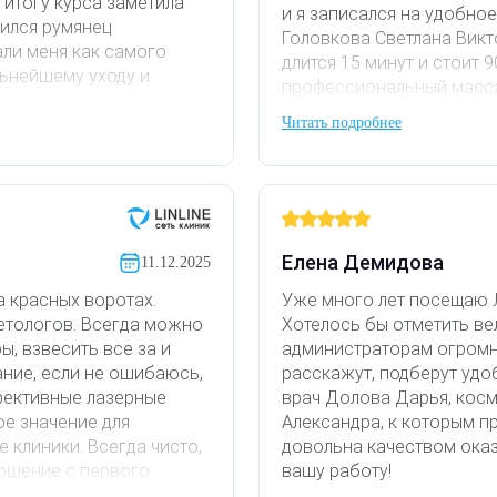
 итогу курса заметила
и я записался на удобно
вился румянец
Головкова Светлана Вик
ли меня как самого
длится 15 минут и стоит 
льнейшему уходу и
профессиональный масса
музыка. После массажа п
Читать подробнее
холле, еще предлагают по
ранее делала нити,а так
доволен, буду рекоменд
ассаж,возможность не
алы своего дела
Елена Демидова
11.12.2025
а красных воротах.
Уже много лет посещаю 
етологов. Всегда можно
Хотелось бы отметить в
, взвесить все за и
администраторам огромн
ние, если не ошибаюсь,
расскажут, подберут уд
фективные лазерные
врач Долова Дарья, косм
ое значение для
Александра, к которым п
 клиники. Всегда чисто,
довольна качеством ока
ошение с первого
вашу работу!
е массажа. Также для