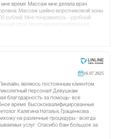
е мне время. Массаж мне делала врач
торовна. Массаж шейно-воротниковой зоны
900 рублей. Мне понравилось - удобный
жный стол. приятная расслабляющая
редлагают полежать минуты 3-5, а потом, в
пить чаю или кофе. В общем, я остался
овать знакомым и родным
16.07.2025
Линлайн, являюсь постоянным клиентом.
еликолепный персонал! Девушкам
ая благодарность за помощь- всё
обное время. Высококвалифицированные
етолог Калягина Наталья, Гращенкова
рихожу на различные процедуры - всегда
зываемых услуг. Спасибо Вам большое за