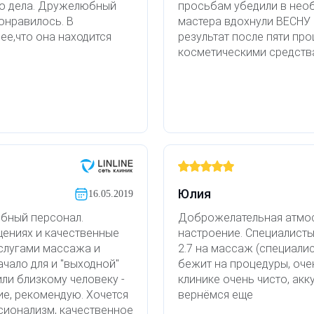
го дела. Дружелюбный
просьбам убедили в нео
онравилось. В
мастера вдохнули ВЕСНУ
ее,что она находится
результат после пяти пр
косметическими средств
Юлия
16.05.2019
юбный персонал.
Доброжелательная атмос
щениях и качественные
настроение. Специалисты
слугами массажа и
2.7 на массаж (специалис
чало для и "выходной"
бежит на процедуры, оче
или близкому человеку -
клинике очень чисто, ак
е, рекомендую. Хочется
вернёмся еще
сионализм, качественное