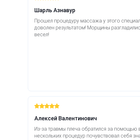
Лазерная подтяжка кожи живота
Шарль Азнавур
Прошел процедуру массажа у этого специал
Лазерная подтяжка кожи на бедрах и коленях
доволен результатом! Морщины разгладились
весел!
Лазерное омоложение груди
Алексей Валентинович
Из-за травмы плеча обратился за помощью в
нескольких процедур почувствовал себя зн