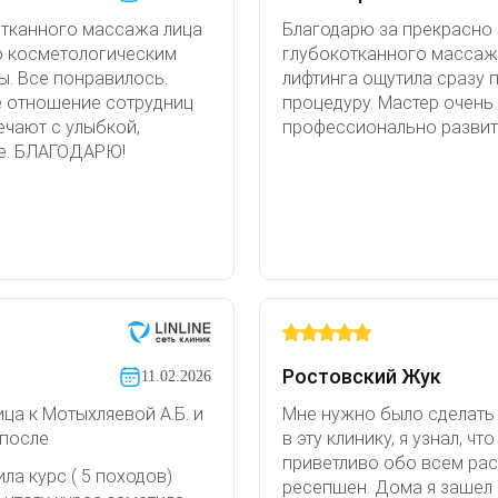
отканного массажа лица
Благодарю за прекрасно
о косметологическим
глубокотканного массаж
ы. Все понравилось.
лифтинга ощутила сразу 
е отношение сотрудниц
процедуру. Мастер очень 
ечают с улыбкой,
профессионально развит
ие. БЛАГОДАРЮ!
Ростовский Жук
11.02.2026
ца к Мотыхляевой А.Б. и
Мне нужно было сделать
/после
в эту клинику, я узнал, ч
приветливо обо всем рас
ла курс ( 5 походов)
ресепшен. Дома я зашел к