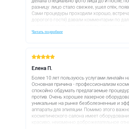
делала специально фото лица до и после, по
Фотодинамическая терапия HELEO™
разницу: лицо стало свежее, ушел отёк, поя
Сами процедуры проходили хорошо, встреча
Лечение прыщей (угревой сыпи)
Удалить носогубные складки
дорогого гостя) давали комментарии по да
интересовались,как процедуры проходили
Лечение гиперпигментации
Удалить перманентный макияж
Читать подробнее
Я довольна! Клинику посещаю не первый раз,
только появилась возможность делать и м
Удаление веснушек
Удалить рубцы
упустила. Все,кто там работают,профессион
Удаление сосудистых звездочек
Поднять брови
Елена П.
Удаление винного пятна
Молодую и увлажнённую кожу вокруг глаз
Более 10 лет пользуюсь услугами линлайн н
Основная причина - профессионализм косм
Лечение псориаза
Вылечить расширенные поры
спокойно обдумать предлагаемые процедуры
против. Очень хорошее лазерное оборудова
Лазерный пилинг
Избавиться от комедонов на лице
уникальные на рынке безболезненные и эф
аппараты для эпиляции. Помимо этого важн
косметического салона имеет оборудование
Лазерное удаление рубцов
Избавиться от пигментных пятен на лице
красиво, неизменно доброжелательное отн
визита. Ароматерапия, релакс фм в кабинет