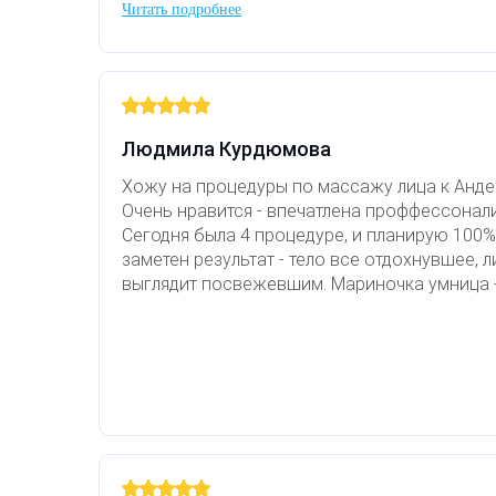
Удаление рубцов
Остановить выпадение волос
Читать подробнее
меня важно расположение клиники, для рег
имеет значение. Удобно добраться и от чист
Удаление новообразований
Восстановление здоровья волос
Большое спасибо Черниженко Ирине ( Карп
профессионализм и ответственный подход к
Присоединюсь к отзывам про замечательны
Лазерное лечение постакне
Сделать педикюр
которые Ирина филигранно выполняет
Людмила Курдюмова
Омоложение QOOLGLOW
Купить сертификат
Хожу на процедуры по массажу лица к Анде
Очень нравится - впечатлена проффессонал
QOOL- омоложение
Купить абонемент
Сегодня была 4 процедуре, и планирую 100%
заметен результат - тело все отдохнувшее, 
выглядит посвежевшим. Мариночка умница -
Карбоновый пилинг
Лазерное лечение ринофимы
Лазерное лечение розацеа
Интимное лазерное омоложение