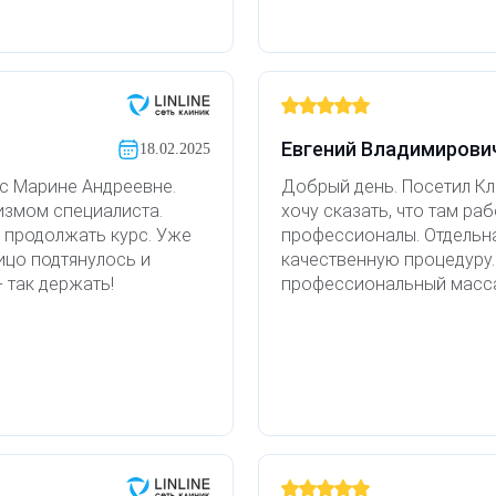
улярных визитов это
ых, и от красных ворот.
ова) за
 процедурам.
й массаж (много видов),
Евгений Владимирови
18.02.2025
с Марине Андреевне.
Добрый день. Посетил Кл
измом специалиста.
хочу сказать, что там р
 продолжать курс. Уже
профессионалы. Отдельн
лицо подтянулось и
качественную процедуру.
 так держать!
профессиональный масс