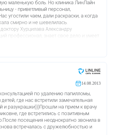
мую маленькую боль. Но клиника ЛинЛайн
ьницу - приветливый персонал,
ас угостили чаем, дали раскраски, а когда
жала смирно и не шевелилась.
 доктору Хурцилава Александру
щий профессионал, знает свое дело и умеет
енно благодаря ему, моя дочь не боялась
 и вела себя спокойно. Рекомендуем эту
знакомым.
14.08.2013
консультацией по удалению папилломы,
детей, где нас встретили замечательная
 и разукрашки)))Прошли на прием к врачу
иковне, где встретились с позитивным
ю.После посещения неоднократно звонила в
и снова встречалась с дружелюбностью и