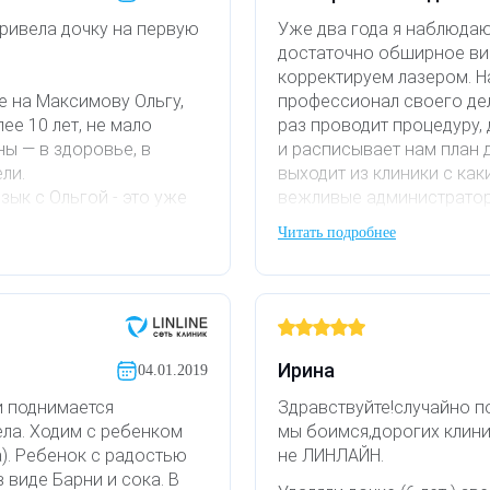
привела дочку на первую
Уже два года я наблюдаю
достаточно обширное вин
корректируем лазером. Н
 на Максимову Ольгу,
профессионал своего дел
е 10 лет, не мало
раз проводит процедуру,
ны — в здоровье, в
и расписывает нам план 
ли.
выходит из клиники с как
зык с Ольгой - это уже
вежливые администратор
кофе.
Читать подробнее
ется ответить на вопрос,
И после непрерывного и
увидели результат. Стали
рываются любые тайны
стала принимать обычный
тный период
зненна, очень
Я от всей души благодар
го миллиметра,
процветания!
Ирина
04.01.2019
й процедуре.
 поднимается
Здравствуйте!случайно п
метолога. Рекомендую.
ела. Ходим с ребенком
мы боимся,дорогих клини
а). Ребенок с радостью
не ЛИНЛАЙН.
 виде Барни и сока. В