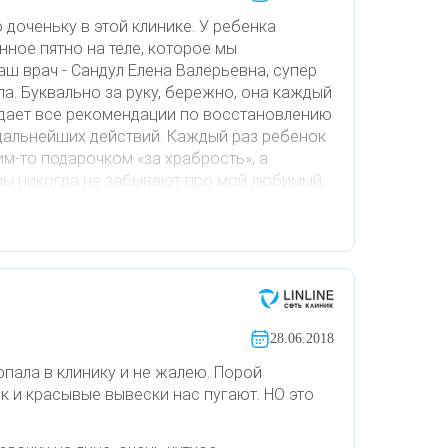
 доченьку в этой клинике. У ребенка
ное пятно на теле, которое мы
аш врач - Сандул Елена Валерьевна, супер
а. Буквально за руку, бережно, она каждый
 дает все рекомендации по восстановлению
дальнейших действий. Каждый раз ребенок
им-то подарочком «за храбрость», а
ы никогда не забывают про мой любимый
 продолжительного курса процедур мы
 появляться белые пробелы на коже, и кожа
 здоровый вид.
ю всю команду клиники и желаю им
28.06.2018
опала в клинику и не жалею. Порой
к и красывые вывески нас пугают. НО это