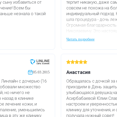
у сыну избавиться от
терпит никакую, даже са
ечение! Всем бы
совсем не похожа на бол
аньше незнала о такой
индивидуальный подход. Н
шла процедура - дочь ле
Огромная благодарность
Николаевичу. Это настоя
обращаться с детьми. Им
Читать подробнее
новой для неё процедуры
клинику всем друзьям и 
Анастасия
05.03.2015
 Линлайн с дочерью (16
Обращалась с дочкой за 
пробовали множество
приходили в День защиты 
й, но ничего не
улыбающаяся девушка,чай
 назад в клинике
Асирбабаевой Юлии Слав
е лечение кожи, и
настроем и уверенность
спаление, уменьшились
клинику для уточнения, 
ица в эту же клинику.
получала нужный совет!