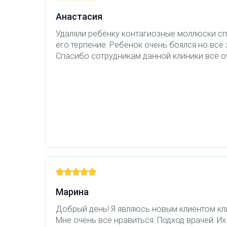
Лазерная подтяжка кожи живота
Анастасия
Удаляли ребёнку контагиозные моллюски сп
Лазерная подтяжка кожи на бедрах и коленях
его терпение. Ребёнок очень боялся но всё 
Спасибо сотрудникам данной клиники всё о
Лазерное омоложение груди
Марина
Добрый день! Я являюсь новым клиентом кли
Мне очень всё нравиться. Подход врачей. Их