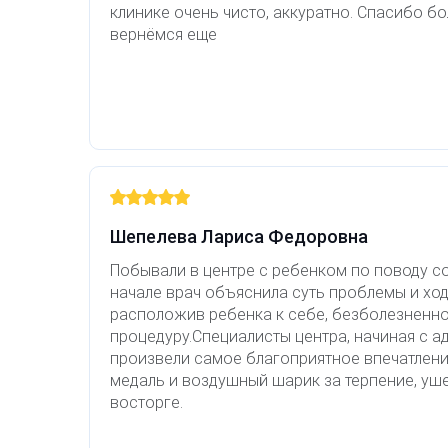
клинике очень чисто, аккуратно. Спасибо б
Фотодинамическая терапия HELEO™
вернёмся еще
Лечение прыщей (угревой сыпи)
Удалить носогубные складки
Лечение гиперпигментации
Удалить перманентный макияж
Удаление веснушек
Удалить рубцы
Удаление сосудистых звездочек
Поднять брови
Шепелева Лариса Федоровна
Удаление винного пятна
Молодую и увлажнённую кожу вокруг глаз
Побывали в центре с ребенком по поводу со
начале врач объяснила суть проблемы и ход
Лечение псориаза
Вылечить расширенные поры
расположив ребенка к себе, безболезненно
процедуру.Специалисты центра, начиная с а
Лазерный пилинг
Избавиться от комедонов на лице
произвели самое благоприятное впечатлени
медаль и воздушный шарик за терпение, уш
восторге.
Лазерное удаление рубцов
Избавиться от пигментных пятен на лице