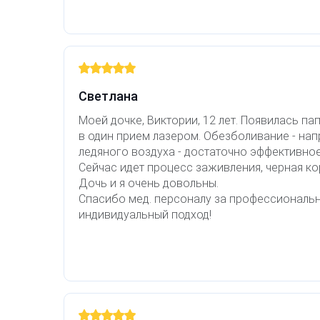
Удаление рубцов
Остановить выпадение волос
Удаление новообразований
Восстановление здоровья волос
Лазерное лечение постакне
Сделать педикюр
Светлана
Омоложение QOOLGLOW
Купить сертификат
Моей дочке, Виктории, 12 лет. Появилась па
в один прием лазером. Обезболивание - нап
QOOL- омоложение
Купить абонемент
ледяного воздуха - достаточно эффективное
Сейчас идет процесс заживления, черная ко
Дочь и я очень довольны.
Карбоновый пилинг
Спасибо мед. персоналу за профессиональ
индивидуальный подход!
Лазерное лечение ринофимы
Лазерное лечение розацеа
Интимное лазерное омоложение