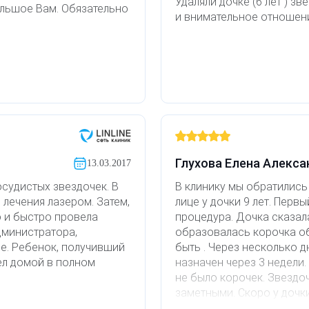
Удаляли дочке (6 лет ) зв
ольшое Вам. Обязательно
и внимательное отношен
Глухова Елена Алекс
13.03.2017
судистых звездочек. В
В клинику мы обратились
 лечения лазером. Затем,
лице у дочки 9 лет. Перв
 и быстро провела
процедура. Дочка сказала
дминистратора,
образовалась корочка об
е. Ребенок, получивший
быть . Через несколько 
ел домой в полном
назначен через 3 недели
не было корочек. Звездо
заметными. Скоро у дочк
звездочки уйдут совсем.