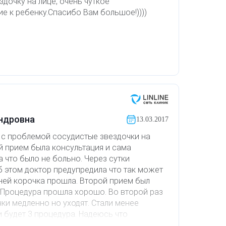
ездочку на лице, очень чуткое
ие к ребенку.Спасибо Вам большое!))))
андровна
13.03.2017
 с проблемой сосудистые звездочки на
ый прием была консультация и сама
 что было не больно. Через сутки
 этом доктор предупредила что так может
дней корочка прошла. Второй прием был
. Процедура прошла хорошо. Во второй раз
чки медленно но уходят. Стали менее
и будет 3 процедура. Надеюсь что