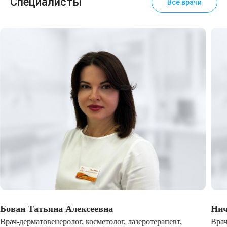
Специалисты
Все врачи
Бован Татьяна Алексеевна
Нич
Врач-дерматовенеролог, косметолог, лазеротерапевт,
Врач