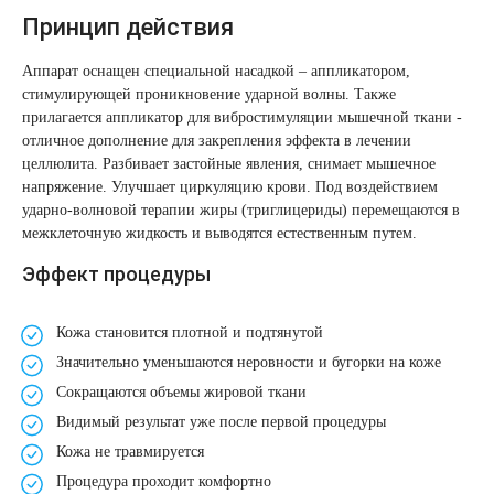
Удаление рубцов
Остановить выпадение волос
Принцип действия
Удаление новообразований
Восстановление здоровья волос
Аппарат оснащен специальной насадкой – аппликатором,
стимулирующей проникновение ударной волны. Также
прилагается аппликатор для вибростимуляции мышечной ткани -
Лазерное лечение постакне
Сделать педикюр
отличное дополнение для закрепления эффекта в лечении
целлюлита. Разбивает застойные явления, снимает мышечное
Омоложение QOOLGLOW
Купить сертификат
напряжение. Улучшает циркуляцию крови. Под воздействием
ударно-волновой терапии жиры (триглицериды) перемещаются в
QOOL- омоложение
Купить абонемент
межклеточную жидкость и выводятся естественным путем.
Эффект процедуры
Карбоновый пилинг
Кожа становится плотной и подтянутой
Лазерное лечение ринофимы
Значительно уменьшаются неровности и бугорки на коже
Сокращаются объемы жировой ткани
Лазерное лечение розацеа
Видимый результат уже после первой процедуры
Кожа не травмируется
Интимное лазерное омоложение
Процедура проходит комфортно