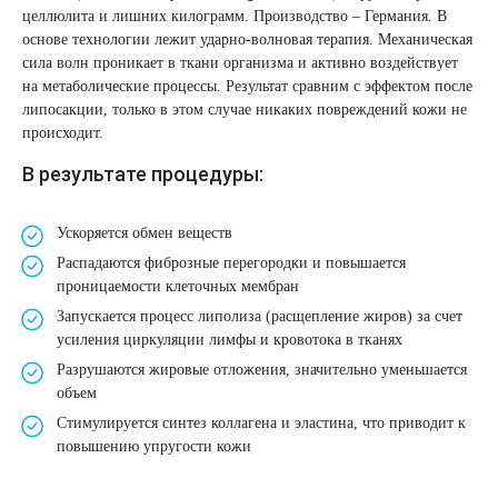
целлюлита и лишних килограмм. Производство – Германия. В
Therapy Pulse
основе технологии лежит ударно-волновая терапия. Механическая
Лечение прыщей (угревой сыпи)
Удалить носогубные складки
сила волн проникает в ткани организма и активно воздействует
Фотодинамическая терапия HELEO™
на метаболические процессы. Результат сравним с эффектом после
Лечение гиперпигментации
Удалить перманентный макияж
липосакции, только в этом случае никаких повреждений кожи не
происходит.
Удаление веснушек
Удалить рубцы
В результате процедуры:
Удаление сосудистых звездочек
Поднять брови
Ускоряется обмен веществ
Распадаются фиброзные перегородки и повышается
Удаление винного пятна
Молодую и увлажнённую кожу вокруг глаз
проницаемости клеточных мембран
Запускается процесс липолиза (расщепление жиров) за счет
Лечение псориаза
Вылечить расширенные поры
усиления циркуляции лимфы и кровотока в тканях
Разрушаются жировые отложения, значительно уменьшается
Лазерный пилинг
Избавиться от комедонов на лице
объем
Стимулируется синтез коллагена и эластина, что приводит к
повышению упругости кожи
Лазерное удаление рубцов
Избавиться от пигментных пятен на лице