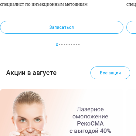
специалист по инъекционным методикам
спе
Записаться
Акции в августе
Все акции