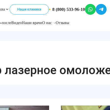
8 (800) 533-96-10
ква
Наши клиники
-после
Видео
Наши врачи
О нас
Отзывы
р лазерное омолож