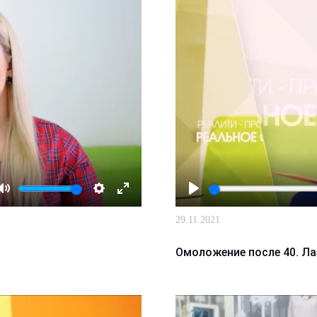
Mute
Настройки
Enter
Играть
29.11.2021
fullscreen
Омоложение после 40. Л