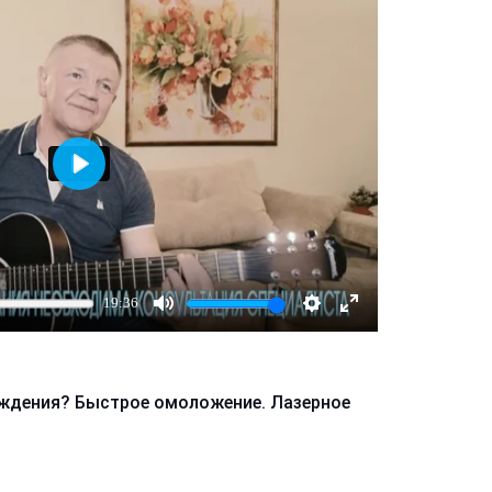
Играть
19:36
Mute
Настройки
Enter
fullscreen
ождения? Быстрое омоложение. Лазерное