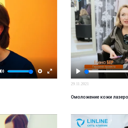
Mute
Настройки
Enter
Играть
29.11.2021
fullscreen
Омоложение кожи лазеро