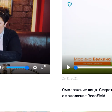
Mute
Настройки
Enter
Играть
29.11.2021
fullscreen
Омоложение лица. Секрет
омоложение RecoSMA