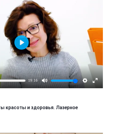
Играть
19:16
Mute
Настройки
Enter
fullscreen
ы красоты и здоровья. Лазерное