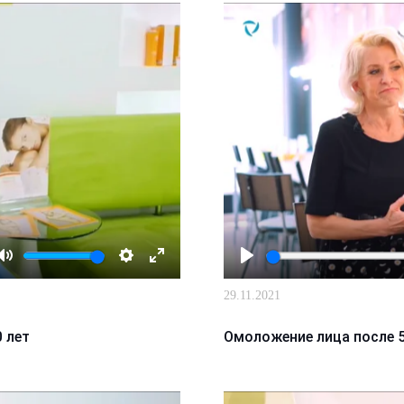
Mute
Настройки
Enter
Играть
29.11.2021
fullscreen
 лет
Омоложение лица после 5