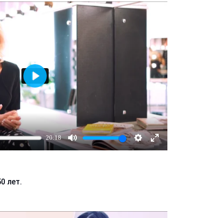
Играть
20:18
Mute
Настройки
Enter
fullscreen
0 лет.