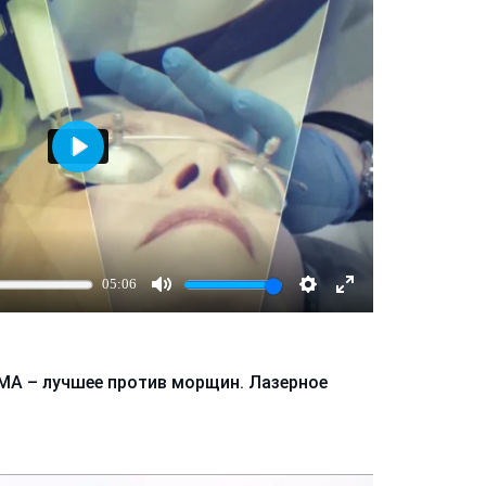
Играть
05:06
Mute
Настройки
Enter
fullscreen
МА – лучшее против морщин. Лазерное