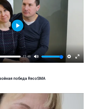
Играть
15:48
Mute
Настройки
Enter
fullscreen
войная победа RecoSMA