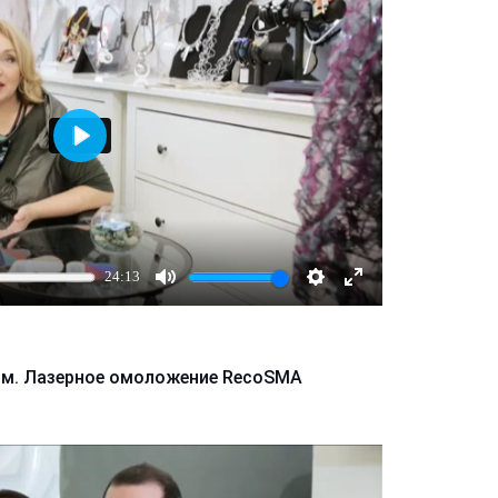
Играть
24:13
Mute
Настройки
Enter
fullscreen
м. Лазерное омоложение RecoSMA