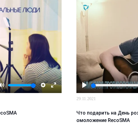
Mute
Настройки
Enter
Играть
29.11.2021
fullscreen
RecoSMA
Что подарить на День р
омоложение RecoSMA