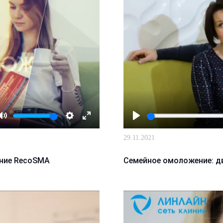
Mute
Настройки
Enter
Играть
29.11.2021
fullscreen
ение RecoSMA
Семейное омоложение: д