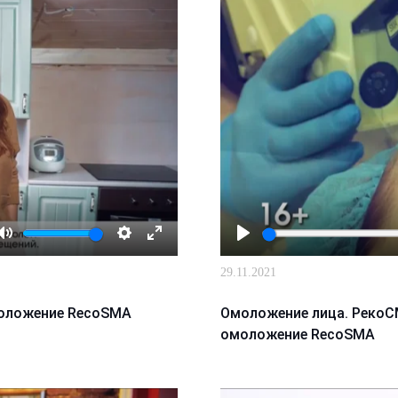
Mute
Настройки
Enter
Играть
29.11.2021
fullscreen
моложение RecoSMA
Омоложение лица. РекоС
омоложение RecoSMA