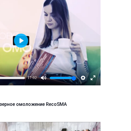
Играть
17:02
Mute
Настройки
Enter
fullscreen
азерное омоложение RecoSMA