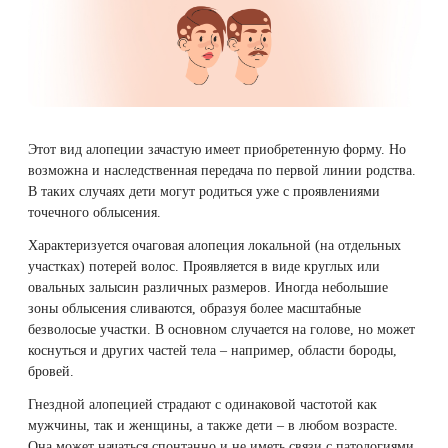
Лазерная подтяжка кожи живота
Лазерная подтяжка кожи на бедрах и коленях
Лазерное омоложение груди
Этот вид алопеции зачастую имеет приобретенную форму. Но
возможна и наследственная передача по первой линии родства.
В таких случаях дети могут родиться уже с проявлениями
точечного облысения.
Характеризуется очаговая алопеция локальной (на отдельных
участках) потерей волос. Проявляется в виде круглых или
овальных залысин различных размеров. Иногда небольшие
зоны облысения сливаются, образуя более масштабные
безволосые участки. В основном случается на голове, но может
коснуться и других частей тела – например, области бороды,
бровей.
Гнездной алопецией страдают с одинаковой частотой как
мужчины, так и женщины, а также дети – в любом возрасте.
Она может начаться спонтанно и не иметь связи с патологиями