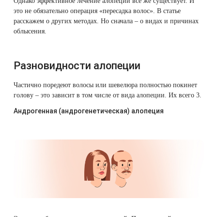
Однако эффективное лечение алопеции все же существует. И
Therapy Pulse
5. Задать
это не обязательно операция «пересадка волос». В статье
вопрос о
расскажем о других методах. Но сначала – о видах и причинах
Лечение прыщей (угревой сыпи)
Удалить носогубные складки
процедуре
облысения.
Фотодинамическая терапия HELEO™
Лечение гиперпигментации
Удалить перманентный макияж
6.
Похожие
Разновидности алопеции
статьи
Удаление веснушек
Удалить рубцы
Частично поредеют волосы или шевелюра полностью покинет
голову – это зависит в том числе от вида алопеции. Их всего 3.
Удаление сосудистых звездочек
Поднять брови
Андрогенная (андрогенетическая) алопеция
Удаление винного пятна
Молодую и увлажнённую кожу вокруг глаз
Лечение псориаза
Вылечить расширенные поры
Лазерный пилинг
Избавиться от комедонов на лице
Лазерное удаление рубцов
Избавиться от пигментных пятен на лице