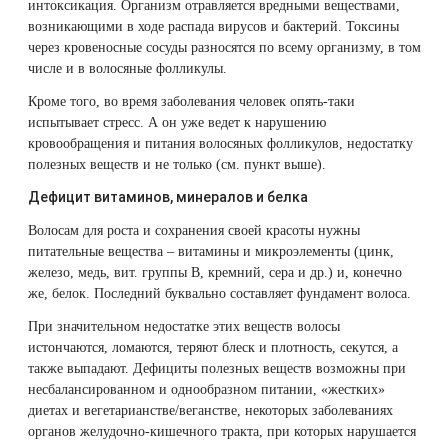
интоксикация. Организм отравляется вредными веществами,
возникающими в ходе распада вирусов и бактерий. Токсины
через кровеносные сосуды разносятся по всему организму, в том
числе и в волосяные фолликулы.
Кроме того, во время заболевания человек опять-таки
испытывает стресс. А он уже ведет к нарушению
кровообращения и питания волосяных фолликулов, недостатку
полезных веществ и не только (см. пункт выше).
Дефицит витаминов, минералов и белка
Волосам для роста и сохранения своей красоты нужны
питательные вещества – витамины и микроэлементы (цинк,
железо, медь, вит. группы В, кремний, сера и др.) и, конечно
же, белок. Последний буквально составляет фундамент волоса.
При значительном недостатке этих веществ волосы
истончаются, ломаются, теряют блеск и плотность, секутся, а
также выпадают. Дефициты полезных веществ возможны при
несбалансированном и однообразном питании, «жестких»
диетах и вегетарианстве/веганстве, некоторых заболеваниях
органов желудочно-кишечного тракта, при которых нарушается