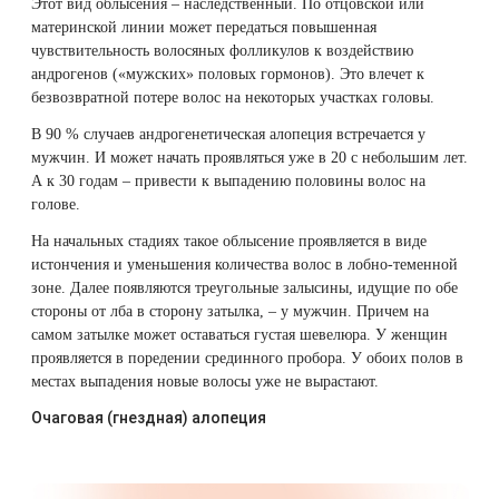
Этот вид облысения – наследственный. По отцовской или
Удаление рубцов
Остановить выпадение волос
материнской линии может передаться повышенная
чувствительность волосяных фолликулов к воздействию
Удаление новообразований
Восстановление здоровья волос
андрогенов («мужских» половых гормонов). Это влечет к
безвозвратной потере волос на некоторых участках головы.
Лазерное лечение постакне
Сделать педикюр
В 90 % случаев андрогенетическая алопеция встречается у
мужчин. И может начать проявляться уже в 20 с небольшим лет.
Омоложение QOOLGLOW
Купить сертификат
А к 30 годам – привести к выпадению половины волос на
голове.
QOOL- омоложение
Купить абонемент
На начальных стадиях такое облысение проявляется в виде
истончения и уменьшения количества волос в лобно-теменной
зоне. Далее появляются треугольные залысины, идущие по обе
Карбоновый пилинг
стороны от лба в сторону затылка, – у мужчин. Причем на
самом затылке может оставаться густая шевелюра. У женщин
Лазерное лечение ринофимы
проявляется в поредении срединного пробора. У обоих полов в
местах выпадения новые волосы уже не вырастают.
Лазерное лечение розацеа
Очаговая (гнездная) алопеция
Интимное лазерное омоложение