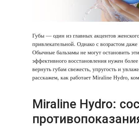
5.
Фотодинамическая терапия HELEO™
Похожие
Лечение прыщей (угревой сыпи)
Удалить носогубные складки
статьи
Лечение гиперпигментации
Удалить перманентный макияж
Губы — один из главных акцентов женского
привлекательной. Однако с возрастом даже 
Удаление веснушек
Удалить рубцы
Обычные бальзамы не могут остановить эти
эффективного восстановления нужен более 
Удаление сосудистых звездочек
Поднять брови
вернуть губам свежесть, упругость и увлаж
расскажем, как работает Miraline Hydro, к
Удаление винного пятна
Молодую и увлажнённую кожу вокруг глаз
Лечение псориаза
Вылечить расширенные поры
Miraline Hydro: со
Лазерный пилинг
Избавиться от комедонов на лице
противопоказани
Лазерное удаление рубцов
Избавиться от пигментных пятен на лице