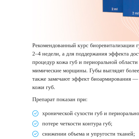
Лазерная подтяжка кожи живота
Лазерная подтяжка кожи на бедрах и коленях
Лазерное омоложение груди
Рекомендованный курс биоревитализации гу
2–4 недели, а для поддержания эффекта дос
процедур кожа губ и периоральной области 
мимические морщины. Губы выглядят более 
также замечают эффект биоармирования — 
кожи губ.
Препарат показан при:
хронической сухости губ и периорально
потере четкости контура губ;
снижении объема и упругости тканей;