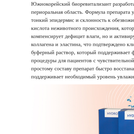
Удаление рубцов
Остановить выпадение волос
Южнокорейский биоревитализант разработан
периоральная область. Формула препарата 
Удаление новообразований
Восстановление здоровья волос
тонкий эпидермис и склонность к обезвожи
кислота неживотного происхождения, котор
Лазерное лечение постакне
Сделать педикюр
компенсирует дефицит влаги, но и активир
коллагена и эластина, что подтверждено
кл
Омоложение QOOLGLOW
Купить сертификат
буферный раствор, который поддерживает 
процедуры для пациентов с чувствительной 
QOOL- омоложение
Купить абонемент
простому составу препарат быстро восстана
поддерживает необходимый уровень увлажн
Карбоновый пилинг
Лазерное лечение ринофимы
Лазерное лечение розацеа
Интимное лазерное омоложение