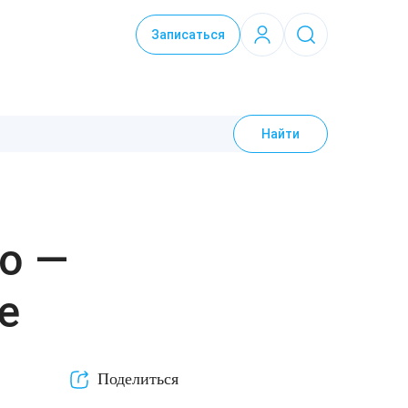
Записаться
Найти
ro —
е
Поделиться