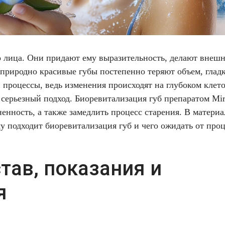
 лица. Они придают ему выразительность, делают внешн
природно красивые губы постепенно теряют объем, гладк
 процессы, ведь изменения происходят на глубоком клет
серьезный подход. Биоревитализация губ препаратом Mir
ненность, а также замедлить процесс старения. В матери
ому подходит биоревитализация губ и чего ожидать от про
став, показания и
я