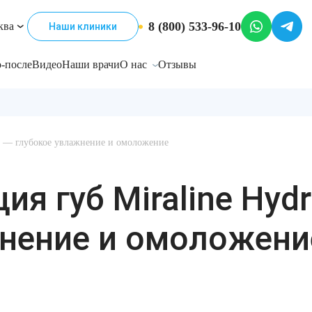
8 (800) 533-96-10
ква
Наши клиники
-после
Видео
Наши врачи
О нас
Отзывы
ro — глубокое увлажнение и омоложение
я губ Miraline Hyd
жнение и омоложени