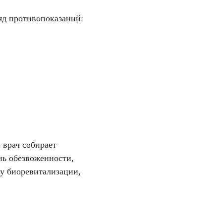
яд противопоказаний:
 врач собирает
нь обезвоженности,
у биоревитализации,