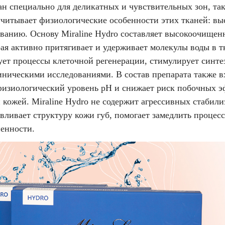
 специально для деликатных и чувствительных зон, так
учитывает физиологические особенности этих тканей: в
ванию. Основу Miraline Hydro составляет высокоочищен
ая активно притягивает и удерживает молекулы воды в тк
ует процессы клеточной регенерации, стимулирует синте
иническими исследованиями
. В состав препарата также 
физиологический уровень pH и снижает риск побочных э
кожей. Miraline Hydro не содержит агрессивных стабилиз
вливает структуру кожи губ, помогает замедлить процесс
енности.