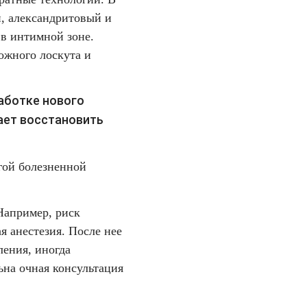
, александритовый и
 в интимной зоне.
ожного лоскута и
аботке нового
гает восстановить
лгой болезненной
Например, риск
я анестезия. После нее
ения, иногда
ьна очная консультация