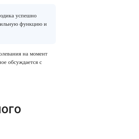
тодика успешно
ктильную функцию и
олевания на момент
ое обсуждается с
ного