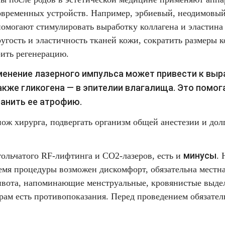
современных устройств. Например, эрбиевый, неодимовый
помогают стимулировать выработку коллагена и эластина
угость и эластичность тканей кожи, сократить размеры к
рить регенерацию.
енение лазерного импульса может привести к выр
также гликогена — в эпителии влагалища. Это помо
ранить ее атрофию.
нож хирурга, подвергать организм общей анестезии и до
минусы
гольчатого RF-лифтинга и СО2-лазеров, есть и
. 
емя процедуры возможен дискомфорт, обязательна местна
ивота, напоминающие менструальные, кровянистые выдел
рам есть противопоказания. Перед проведением обязател