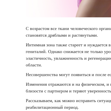
вопросы
Фотодинамическая терапия HELEO™
Лечение прыщей (угревой сыпи)
Удалить носогубные складки
5. Задать
вопрос о
процедуре
Лечение гиперпигментации
Удалить перманентный макияж
С возрастом все ткани человеческого орг
6.
становятся дряблыми и растянутыми.
Удаление веснушек
Удалить рубцы
Похожие
статьи
Интимная зона также стареет и нуждается 
Удаление сосудистых звездочек
Поднять брови
гениталий. Однако снижается не только уров
эластичность, увлажненность и регенераци
Удаление винного пятна
Молодую и увлажнённую кожу вокруг глаз
области.
Несовершенства могут появиться и после е
Лечение псориаза
Вылечить расширенные поры
Изменения отражаются и на физическом, и
Лазерный пилинг
Избавиться от комедонов на лице
близости с партнером и теряют уверенность
Лазерное удаление рубцов
Избавиться от пигментных пятен на лице
Рассказываем, как можно исправить ситуаци
реабилитационный период.