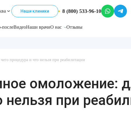
8 (800) 533-96-10
ква
Наши клиники
-после
Видео
Наши врачи
О нас
Отзывы
чего процедура и что нельзя при реабилитации
ное омоложение: д
о нельзя при реаби