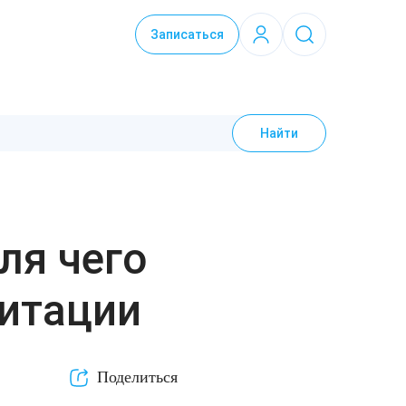
Записаться
Найти
ля чего
литации
Поделиться