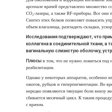
Лазерная подтяжка кожи живота
арсенале врачей представлено множество 
CO₂-лазеры, а также RF-приборы. Все они 
Лазерная подтяжка кожи на бедрах и коленях
Синтез этих белков позволяет повысить упр
объем влагалища, разгладить складки, уско
Лазерное омоложение груди
Исследования подтверждают, что прим
коллагена в соединительной ткани, а 
вагинальную слизистую оболочку, уст
Плюсы
в том, что не нужно ложиться под 
реабилитации.
Однако у некоторых аппаратов, особенно и
ожогов, рубцов и гиперпигментации. Во вр
нередко появляются тянущие боли внизу ж
сбивается месячный цикл. К таким процеду
с врачом.