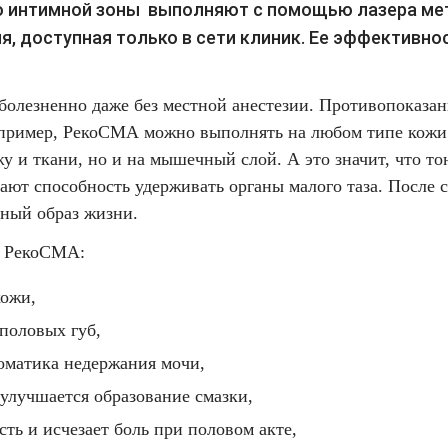
 интимной зоны выполняют с помощью лазера ме
я, доступная только в сети клиник. Ее эффективно
зболезненно даже без местной анестезии. Противопоказа
апример, РекоСМА можно выполнять на любом типе кожи 
жу и ткани, но и на мышечный слой. А это значит, что т
ют способность удерживать органы малого таза. После 
чный образ жизни.
РекоСМА:
кожи,
половых губ,
оматика недержания мочи,
улучшается образование смазки,
ть и исчезает боль при половом акте,