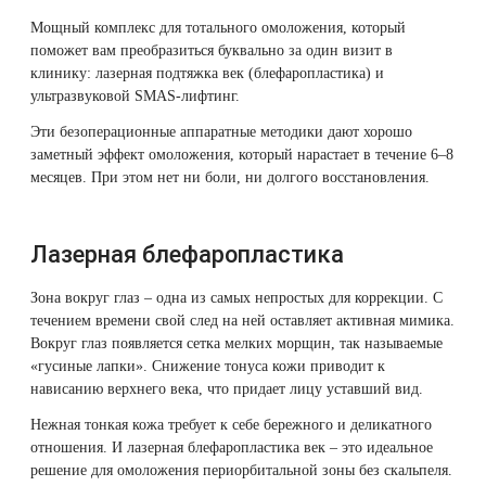
5. Задать
Therapy Pulse
Мощный комплекс для тотального омоложения, который
вопрос о
Лечение прыщей (угревой сыпи)
Удалить носогубные складки
поможет вам преобразиться буквально за один визит в
процедуре
Фотодинамическая терапия HELEO™
клинику: лазерная подтяжка век (блефаропластика) и
ультразвуковой SMAS-лифтинг.
6.
Лечение гиперпигментации
Удалить перманентный макияж
Похожие
Эти безоперационные аппаратные методики дают хорошо
статьи
заметный эффект омоложения, который нарастает в течение 6–8
Удаление веснушек
Удалить рубцы
месяцев. При этом нет ни боли, ни долгого восстановления.
Удаление сосудистых звездочек
Поднять брови
Лазерная блефаропластика
Удаление винного пятна
Молодую и увлажнённую кожу вокруг глаз
Зона вокруг глаз – одна из самых непростых для коррекции. С
течением времени свой след на ней оставляет активная мимика.
Лечение псориаза
Вылечить расширенные поры
Вокруг глаз появляется сетка мелких морщин, так называемые
«гусиные лапки». Снижение тонуса кожи приводит к
Лазерный пилинг
Избавиться от комедонов на лице
нависанию верхнего века, что придает лицу уставший вид.
Нежная тонкая кожа требует к себе бережного и деликатного
Лазерное удаление рубцов
Избавиться от пигментных пятен на лице
отношения. И лазерная блефаропластика век – это идеальное
решение для омоложения периорбитальной зоны без скальпеля.