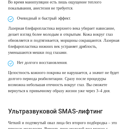
Во время манипуляции есть лишь ощущение теплого
Лазерная подтяжка кожи живота
покалывания, анестезия не требуется.
Очевидный и быстрый эффект.
Лазерная подтяжка кожи на бедрах и коленях
Лазерная блефаропластика верхнего века убирает нависание,
Лазерное омоложение груди
делает взгляд более молодым и открытым. Кожа вокруг глаз
обновляется и подтягивается, морщины сокращаются. Лазерная
блефаропластика нижних век устраняет дряблость,
уменьшаются мешки под глазами.
Нет долгого восстановления.
Целостность кожного покрова не нарушается, а значит не будет
долгого периода реабилитации. Сразу после процедуры
возможна небольшая отечность вокруг глаз. Вы сможете
вернуться к привычному образу жизни уже через 3–4 дня.
Ультразвуковой SMAS-лифтинг
Четкий и подтянутый овал лица без второго подбородка – это
признак молодости. Вернуть лицу молодой вид можно с