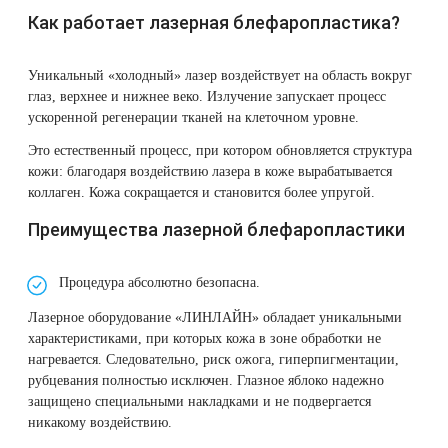
Удаление рубцов
Остановить выпадение волос
Как работает лазерная блефаропластика?
Удаление новообразований
Восстановление здоровья волос
Уникальный «холодный» лазер воздействует на область вокруг
глаз, верхнее и нижнее веко. Излучение запускает процесс
Лазерное лечение постакне
Сделать педикюр
ускоренной регенерации тканей на клеточном уровне.
Это естественный процесс, при котором обновляется структура
Омоложение QOOLGLOW
Купить сертификат
кожи: благодаря воздействию лазера в коже вырабатывается
коллаген. Кожа сокращается и становится более упругой.
QOOL- омоложение
Купить абонемент
Преимущества лазерной блефаропластики
Карбоновый пилинг
Процедура абсолютно безопасна.
Лазерное лечение ринофимы
Лазерное оборудование «ЛИНЛАЙН» обладает уникальными
характеристиками, при которых кожа в зоне обработки не
нагревается. Следовательно, риск ожога, гиперпигментации,
Лазерное лечение розацеа
рубцевания полностью исключен. Глазное яблоко надежно
защищено специальными накладками и не подвергается
Интимное лазерное омоложение
никакому воздействию.