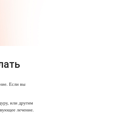
лать
ние. Если вы
уру, или другим
твующее лечение.