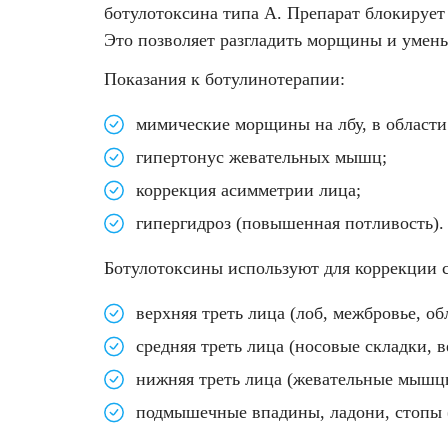
Удаление рубцов
Остановить выпадение волос
8. Задать
ботулотоксина типа А. Препарат блокирует
вопрос о
Это позволяет разгладить морщины и уме
процедуре
Удаление новообразований
Восстановление здоровья волос
Показания к ботулинотерапии:
9.
Лазерное лечение постакне
Сделать педикюр
Похожие
мимические морщины на лбу, в области 
статьи
гипертонус жевательных мышц;
Омоложение QOOLGLOW
Купить сертификат
коррекция асимметрии лица;
QOOL- омоложение
Купить абонемент
гипергидроз
(повышенная потливость).
Карбоновый пилинг
Ботулотоксины используют для коррекции 
верхняя треть лица (лоб, межбровье, обл
Лазерное лечение ринофимы
средняя треть лица (носовые складки, в
Лазерное лечение розацеа
нижняя треть лица (жевательные мышцы
подмышечные впадины, ладони, стопы (
Интимное лазерное омоложение