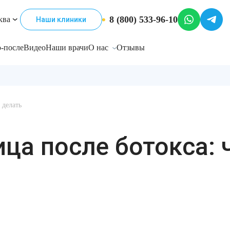
8 (800) 533-96-10
ква
Наши клиники
-после
Видео
Наши врачи
О нас
Отзывы
 делать
ца после ботокса: 