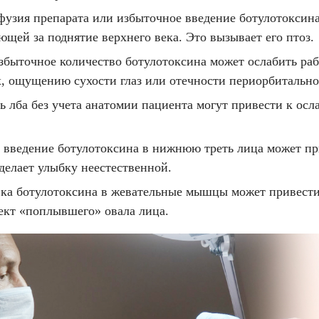
узия препарата или избыточное введение ботулотоксина
щей за поднятие верхнего века. Это вызывает его птоз.
быточное количество ботулотоксина может ослабить раб
х, ощущению сухости глаз или отечности периорбитально
 лба без учета анатомии пациента могут привести к ос
 введение ботулотоксина в нижнюю треть лица может пр
делает улыбку неестественной.
ка ботулотоксина в жевательные мышцы может привести
ект «поплывшего» овала лица.