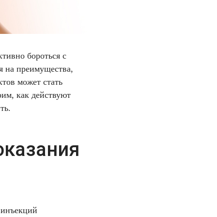
тивно бороться с
я на преимущества,
ктов может стать
рим, как действуют
ть.
оказания
 инъекций