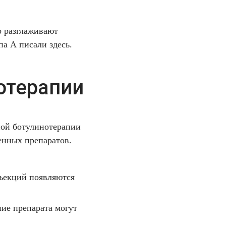
о разглаживают
ипа А писали
здесь
.
отерапии
ной ботулинотерапии
енных препаратов.
нъекций появляются
ие препарата могут