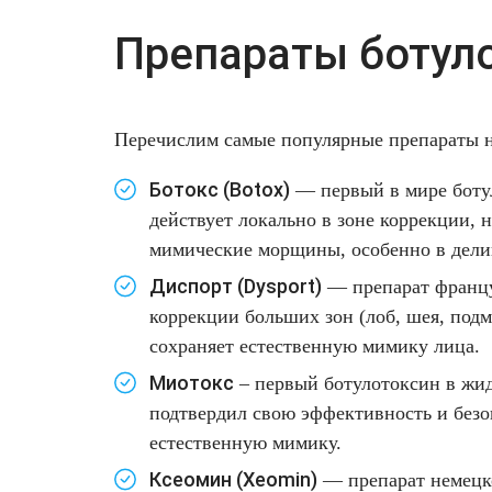
Лазерная подтяжка кожи живота
Препараты ботул
Лазерная подтяжка кожи на бедрах и коленях
Лазерное омоложение груди
Перечислим самые популярные препараты н
Ботокс (Botox)
— первый в мире ботул
действует локально в зоне коррекции, 
мимические морщины, особенно в делик
Диспорт (Dysport)
— препарат францу
коррекции больших зон (лоб, шея, под
сохраняет естественную мимику лица.
Миотокс
– первый ботулотоксин в жид
подтвердил свою эффективность и безоп
естественную мимику.
Ксеомин (Xeomin)
— препарат немецко