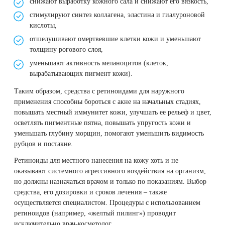
снижают выработку кожного сала и снижают его вязкость,
стимулируют синтез коллагена, эластина и гиалуроновой
кислоты,
отшелушивают омертвевшие клетки кожи и уменьшают
толщину рогового слоя,
уменьшают активность меланоцитов (клеток,
вырабатывающих пигмент кожи).
Таким образом, средства с ретиноидами для наружного
применения способны бороться с акне на начальных стадиях,
повышать местный иммунитет кожи, улучшать ее рельеф и цвет,
осветлять пигментные пятна, повышать упругость кожи и
уменьшать глубину морщин, помогают уменьшить видимость
рубцов и постакне.
Ретиноиды для местного нанесения на кожу хоть и не
оказывают системного агрессивного воздействия на организм,
но должны назначаться врачом и только по показаниям. Выбор
средства, его дозировки и сроков лечения – также
осуществляется специалистом. Процедуры с использованием
ретиноидов (например, «желтый пилинг») проводит
исключительно врач-косметолог.