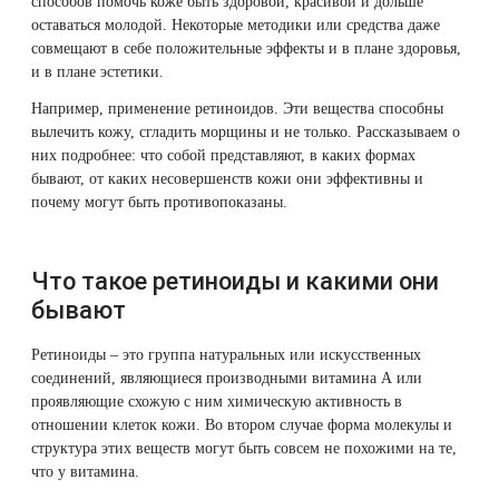
способов помочь коже быть здоровой, красивой и дольше
Стоимость
Therapy Pulse
оставаться молодой. Некоторые методики или средства даже
процедур
совмещают в себе положительные эффекты и в плане здоровья,
Лечение прыщей (угревой сыпи)
Удалить носогубные складки
5. Задать
и в плане эстетики.
Фотодинамическая терапия HELEO™
вопрос о
Лечение гиперпигментации
Удалить перманентный макияж
Например, применение ретиноидов. Эти вещества способны
процедуре
вылечить кожу, сгладить морщины и не только. Рассказываем о
них подробнее: что собой представляют, в каких формах
6.
Удаление веснушек
Удалить рубцы
бывают, от каких несовершенств кожи они эффективны и
Похожие
почему могут быть противопоказаны.
статьи
Удаление сосудистых звездочек
Поднять брови
Что такое ретиноиды и какими они
Удаление винного пятна
Молодую и увлажнённую кожу вокруг глаз
бывают
Лечение псориаза
Вылечить расширенные поры
Ретиноиды – это группа натуральных или искусственных
соединений, являющиеся производными витамина А или
Лазерный пилинг
Избавиться от комедонов на лице
проявляющие схожую с ним химическую активность в
отношении клеток кожи. Во втором случае форма молекулы и
Лазерное удаление рубцов
Избавиться от пигментных пятен на лице
структура этих веществ могут быть совсем не похожими на те,
что у витамина.