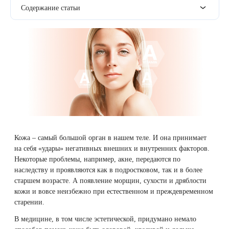
Плазмотерапия
Содержание статьи
Удаление растяжек
Дермотония на аппарате SKINTONIC
ДНК-тестирование
Избавиться от растяжек на животе
Конгресс ECALM
Нитевой лифтинг
(Скинтоник)
Лазерная наноперфорация
Интегративная косметология
Освежить кожу
1. Что
Озонотерапия
Микротоки и миостимуляция
такое
ретиноиды
Лазерная эпиляция
Процедуры для детей
Омолодить кожу рук
и какими
Биоревитализация
Миостимуляция лица
они
Лазерная QOOL-эпиляция
Маникюр и педикюр
Изменить овал лица
бывают
Контурная пластика лица
УВТ терапия на аппарате EWATage
2. Как и
Эпиляция диодным лазером
Косметология для подростков
Избавиться от птоза на лице
для чего
Ультразвуковая чистка лица
Кожа – самый большой орган в нашем теле. И она принимает
применяют
Лазерное омоложение рук
Косметология для мужчин
Избавиться от морщин
на себя «удары» негативных внешних и внутренних факторов.
ретиноиды
Некоторые проблемы, например,
акне
, передаются по
RSL-скульптурирование
3.
наследству и проявляются как в подростковом, так и в более
Удаление татуировок
Купить космецевтику VIF
Убрать морщины на шее
Побочные
старшем возрасте. А появление морщин, сухости и дряблости
Вакуумно-роликовый массаж на аппарате
эффекты
кожи и вовсе неизбежно при естественном и преждевременном
Beautyliner (Бьютилайнер)
Удаление татуажа (перманентного макияжа)
Увеличить губы
ретиноидов
старении.
В медицине, в том числе эстетической, придумано немало
4.
Вакуумно-роликовый массаж на аппарате
Лазерное удаление невуса
Удалить морщины вокруг глаз