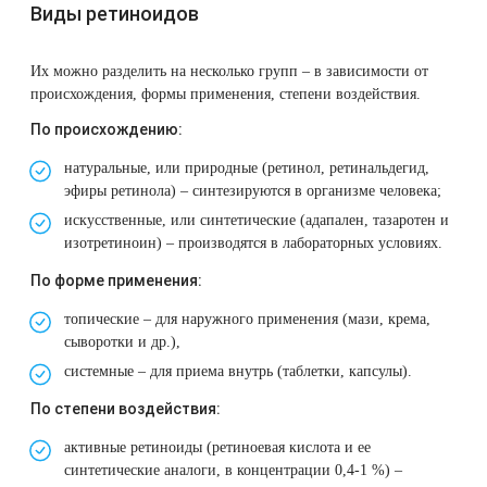
Удаление рубцов
Остановить выпадение волос
Виды ретиноидов
Удаление новообразований
Восстановление здоровья волос
Их можно разделить на несколько групп – в зависимости от
происхождения, формы применения, степени воздействия.
Лазерное лечение постакне
Сделать педикюр
По происхождению:
натуральные, или природные (ретинол, ретинальдегид,
Омоложение QOOLGLOW
Купить сертификат
эфиры ретинола) – синтезируются в организме человека;
искусственные, или синтетические (адапален, тазаротен и
QOOL- омоложение
Купить абонемент
изотретиноин) – производятся в лабораторных условиях.
По форме применения:
Карбоновый пилинг
топические – для наружного применения (мази, крема,
Лазерное лечение ринофимы
сыворотки и др.),
системные – для приема внутрь (таблетки, капсулы).
Лазерное лечение розацеа
По степени воздействия:
активные ретиноиды (ретиноевая кислота и ее
Интимное лазерное омоложение
синтетические аналоги, в концентрации 0,4-1 %) –