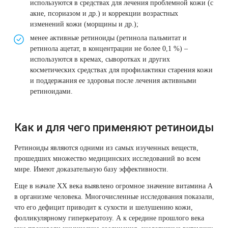
используются в средствах для лечения проблемной кожи (с
Лазерная подтяжка кожи живота
акне, псориазом и др.) и коррекции возрастных
изменений кожи (морщины и др.);
Лазерная подтяжка кожи на бедрах и коленях
менее активные ретиноиды (ретинола пальмитат и
ретинола ацетат, в концентрации не более 0,1 %) –
используются в кремах, сыворотках и других
Лазерное омоложение груди
косметических средствах для профилактики старения кожи
и поддержания ее здоровья после лечения активными
ретиноидами.
Как и для чего применяют ретиноиды
Ретиноиды являются одними из самых изученных веществ,
прошедших множество медицинских исследований во всем
мире. Имеют доказательную базу эффективности.
Еще в начале XX века выявлено огромное значение витамина А
в организме человека. Многочисленные исследования показали,
что его дефицит приводит к сухости и шелушению кожи,
фолликулярному гиперкератозу. А к середине прошлого века