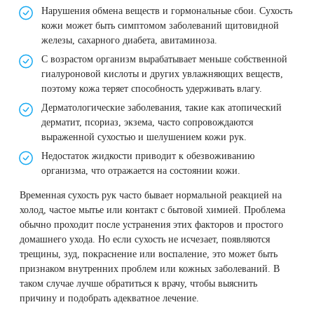
Удаление рубцов
Остановить выпадение волос
Нарушения обмена веществ и гормональные сбои. Сухость
кожи может быть симптомом заболеваний щитовидной
Удаление новообразований
Восстановление здоровья волос
железы, сахарного диабета, авитаминоза.
С возрастом организм вырабатывает меньше собственной
гиалуроновой кислоты и других увлажняющих веществ,
Лазерное лечение постакне
Сделать педикюр
поэтому кожа теряет способность удерживать влагу.
Дерматологические заболевания, такие как атопический
Омоложение QOOLGLOW
Купить сертификат
дерматит, псориаз, экзема, часто сопровождаются
выраженной сухостью и шелушением кожи рук.
QOOL- омоложение
Купить абонемент
Недостаток жидкости приводит к обезвоживанию
организма, что отражается на состоянии кожи.
Карбоновый пилинг
Временная сухость рук часто бывает нормальной реакцией на
холод, частое мытье или контакт с бытовой химией. Проблема
Лазерное лечение ринофимы
обычно проходит после устранения этих факторов и простого
домашнего ухода. Но если сухость не исчезает, появляются
Лазерное лечение розацеа
трещины, зуд, покраснение или воспаление, это может быть
признаком внутренних проблем или кожных заболеваний. В
таком случае лучше обратиться к врачу, чтобы выяснить
Интимное лазерное омоложение
причину и подобрать адекватное лечение.