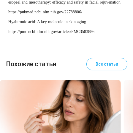
esopeel and mesotherapy: efficacy and safety in facial rejuvenation
https://pubmed.ncbi.nlm.nih.gov/22788806/
Hyaluronic acid: A key molecule in skin aging.
https://pmc.ncbi.nlm.nih.gov/articles/PMC3583886
Похожие статьи
Все статьи