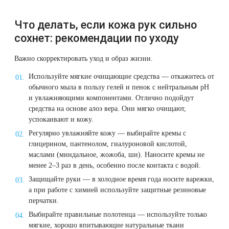
Лазерная подтяжка кожи живота
Что делать, если кожа рук сильно
Лазерная подтяжка кожи на бедрах и коленях
сохнет: рекомендации по уходу
Важно скорректировать уход и образ жизни.
Лазерное омоложение груди
Используйте мягкие очищающие средства — откажитесь от
обычного мыла в пользу гелей и пенок с нейтральным pH
и увлажняющими компонентами. Отлично подойдут
средства на основе алоэ вера. Они мягко очищают,
успокаивают и кожу.
Регулярно увлажняйте кожу — выбирайте кремы с
глицерином, пантенолом, гиалуроновой кислотой,
маслами (миндальное, жожоба, ши). Наносите кремы не
менее 2–3 раз в день, особенно после контакта с водой.
Защищайте руки — в холодное время года носите варежки,
а при работе с химией используйте защитные резиновые
перчатки.
Выбирайте правильные полотенца — используйте только
мягкие, хорошо впитывающие натуральные ткани