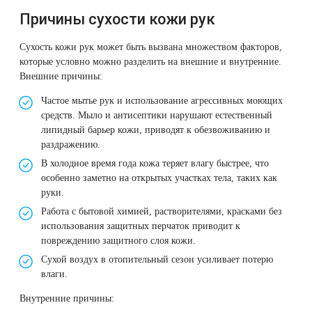
Противопоказания
Therapy Pulse
Причины сухости кожи рук
к инъекционным
Лечение прыщей (угревой сыпи)
Удалить носогубные складки
методикам
Фотодинамическая терапия HELEO™
Сухость кожи рук может быть вызвана множеством факторов,
которые условно можно разделить на внешние и внутренние.
5.
Лечение гиперпигментации
Удалить перманентный макияж
Внешние причины:
Вопросы
и ответы
Частое мытье рук и использование агрессивных моющих
Удаление веснушек
Удалить рубцы
средств. Мыло и антисептики нарушают естественный
6.
липидный барьер кожи, приводят к обезвоживанию и
Стоимость
Удаление сосудистых звездочек
Поднять брови
раздражению.
процедур
В холодное время года кожа теряет влагу быстрее, что
Удаление винного пятна
Молодую и увлажнённую кожу вокруг глаз
7.
особенно заметно на открытых участках тела, таких как
Похожие
руки.
статьи
Лечение псориаза
Вылечить расширенные поры
Работа с бытовой химией, растворителями, красками без
использования защитных перчаток приводит к
повреждению защитного слоя кожи.
Лазерный пилинг
Избавиться от комедонов на лице
Сухой воздух в отопительный сезон усиливает потерю
влаги.
Лазерное удаление рубцов
Избавиться от пигментных пятен на лице
Внутренние причины: