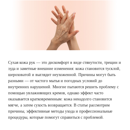
Плазмотерапия
Удаление растяжек
Дермотония на аппарате SKINTONIC
ДНК-тестирование
Избавиться от растяжек на животе
Конгресс ECALM
1.
Причины
Нитевой лифтинг
(Скинтоник)
сухости
Лазерная наноперфорация
Интегративная косметология
Освежить кожу
кожи рук
Озонотерапия
Микротоки и миостимуляция
2. Что делать,
Лазерная эпиляция
Процедуры для детей
Омолодить кожу рук
если кожа рук
Биоревитализация
Миостимуляция лица
сильно
Лазерная QOOL-эпиляция
Маникюр и педикюр
Изменить овал лица
сохнет:
Контурная пластика лица
УВТ терапия на аппарате EWATage
Сухая кожа рук — это дискомфорт в виде стянутости, трещин и
рекомендации
зуда и заметные внешние изменения: кожа становится тусклой,
Эпиляция диодным лазером
Косметология для подростков
Избавиться от птоза на лице
по уходу
шероховатой и выглядит неухоженной. Причины могут быть
Ультразвуковая чистка лица
3. Какие
разными — от частого мытья и погодных условий до
Лазерное омоложение рук
Косметология для мужчин
Избавиться от морщин
процедуры
внутренних нарушений. Многие пытаются решить проблему с
RSL-скульптурирование
у
помощью увлажняющих кремов, однако эффект часто
косметолога
Удаление татуировок
Купить космецевтику VIF
Убрать морщины на шее
оказывается кратковременным: кожа ненадолго становится
помогут
мягче, а затем сухость возвращается. В статье рассмотрим
Вакуумно-роликовый массаж на аппарате
при сухой
причины, эффективные методы ухода и профессиональные
Beautyliner (Бьютилайнер)
Удаление татуажа (перманентного макияжа)
Увеличить губы
коже рук
процедуры, которые помогут справиться с проблемой.
Вакуумно-роликовый массаж на аппарате
4.
Лазерное удаление невуса
Удалить морщины вокруг глаз