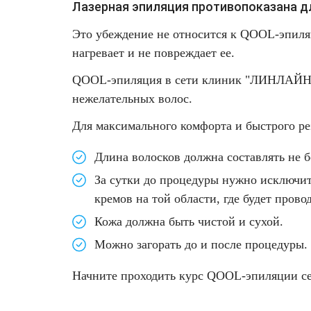
Удаление рубцов
Остановить выпадение волос
Лазерная эпиляция противопоказана д
Это убеждение не относится к QOOL-эпиля
Удаление новообразований
Восстановление здоровья волос
нагревает и не повреждает ее.
Лазерное лечение постакне
Сделать педикюр
QOOL-эпиляция в сети клиник "ЛИНЛАЙН" 
нежелательных волос.
Омоложение QOOLGLOW
Купить сертификат
Для максимального комфорта и быстрого ре
QOOL- омоложение
Купить абонемент
Длина волосков должна составлять не б
За сутки до процедуры нужно исключи
Карбоновый пилинг
кремов на той области, где будет прово
Лазерное лечение ринофимы
Кожа должна быть чистой и сухой.
Можно загорать до и после процедуры.
Лазерное лечение розацеа
Начните проходить курс QOOL-эпиляции с
Интимное лазерное омоложение