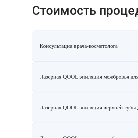
Лазерная подтяжка кожи живота
Стоимость проце
Лазерная подтяжка кожи на бедрах и коленях
Лазерное омоложение груди
Консультация врача-косметолога
Лазерная QOOL эпиляция межбровья дл
Лазерная QOOL эпиляция верхней губы