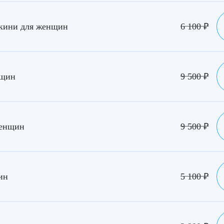
икини для женщин
6 100
₽
нщин
9 500
₽
женщин
9 500
₽
ин
5 100
₽