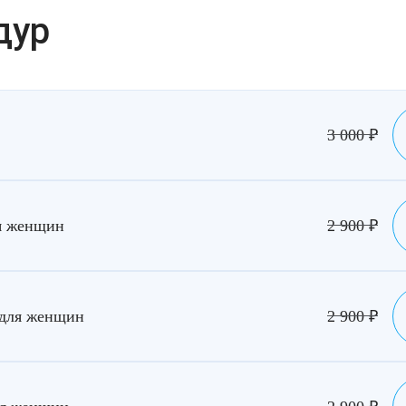
дур
3 000
₽
я женщин
2 900
₽
 для женщин
2 900
₽