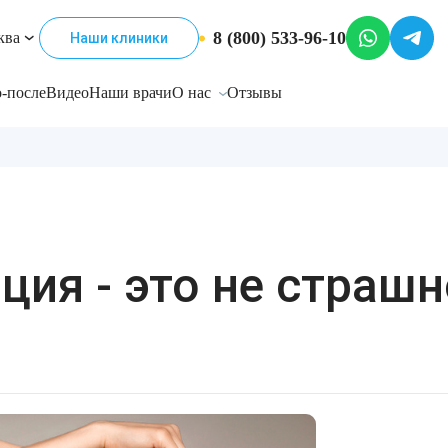
8 (800) 533-96-10
ква
Наши клиники
-после
Видео
Наши врачи
О нас
Отзывы
ция - это не страшн