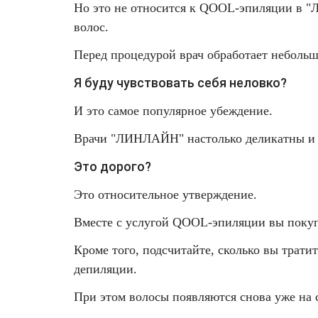
Но это не относится к QOOL-эпиляции в "
Фотодинамическая терапия HELEO™
волос.
Лечение прыщей (угревой сыпи)
Удалить носогубные складки
Перед процедурой врач обработает небольшо
Лечение гиперпигментации
Удалить перманентный макияж
Я буду чувствовать себя неловко?
Удаление веснушек
Удалить рубцы
И это самое популярное убеждение.
Врачи "ЛИНЛАЙН" настолько деликатны и та
Удаление сосудистых звездочек
Поднять брови
Это дорого?
Удаление винного пятна
Молодую и увлажнённую кожу вокруг глаз
Это относительное утверждение.
Лечение псориаза
Вылечить расширенные поры
Вместе с услугой QOOL-эпиляции вы покупа
Кроме того, подсчитайте, сколько вы трати
Лазерный пилинг
Избавиться от комедонов на лице
депиляции.
Лазерное удаление рубцов
Избавиться от пигментных пятен на лице
При этом волосы появляются снова уже на 