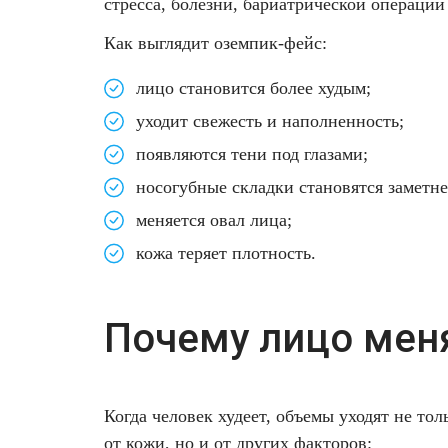
стресса, болезни, бариатрической операции
Фотодинамическая терапия HELEO™
Как выглядит оземпик-фейс:
Лечение прыщей (угревой сыпи)
Удалить носогубные складки
лицо становится более худым;
Лечение гиперпигментации
Удалить перманентный макияж
уходит свежесть и наполненность;
Удаление веснушек
Удалить рубцы
появляются тени под глазами;
носогубные складки становятся заметне
Удаление сосудистых звездочек
Поднять брови
меняется овал лица;
Удаление винного пятна
Молодую и увлажнённую кожу вокруг глаз
кожа теряет плотность.
Лечение псориаза
Вылечить расширенные поры
Почему лицо мен
Лазерный пилинг
Избавиться от комедонов на лице
Лазерное удаление рубцов
Избавиться от пигментных пятен на лице
Когда человек худеет, объемы уходят не тол
от кожи, но и от других факторов: