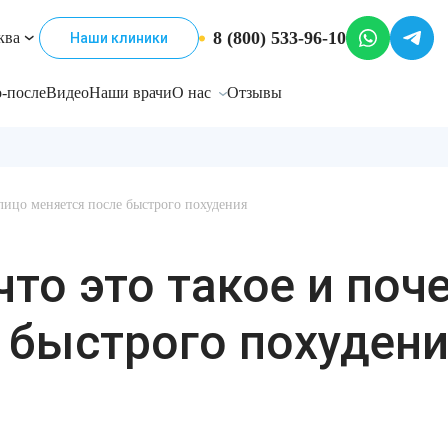
8 (800) 533-96-10
ква
Наши клиники
-после
Видео
Наши врачи
О нас
Отзывы
лицо меняется после быстрого похудения
что это такое и поч
 быстрого похуден