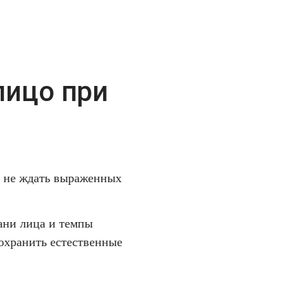
лицо при
о не ждать выраженных
ани лица и темпы
охранить естественные