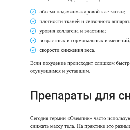
Удаление рубцов
Остановить выпадение волос
объема подкожно-жировой клетчатки;
Удаление новообразований
Восстановление здоровья волос
плотности тканей и связочного аппарат
уровня коллагена и эластина;
Лазерное лечение постакне
Сделать педикюр
возрастных и гормональных изменений
Омоложение QOOLGLOW
Купить сертификат
скорости снижения веса.
QOOL- омоложение
Купить абонемент
Если похудение происходит слишком быстро,
осунувшимся и уставшим.
Карбоновый пилинг
Лазерное лечение ринофимы
Препараты для с
Лазерное лечение розацеа
Сегодня термин «Оземпик» часто использую
Интимное лазерное омоложение
снижать массу тела. На практике это разны