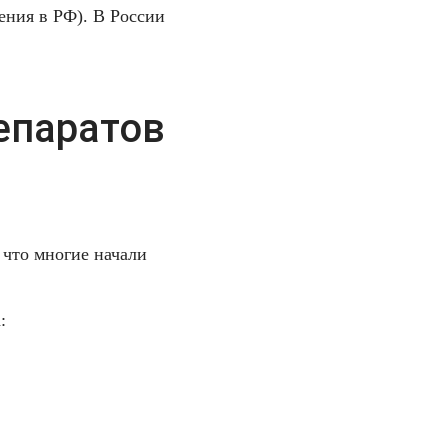
ения в РФ). В России
епаратов
 что многие начали
: