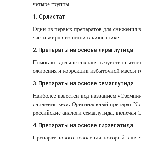
четыре группы:
Лазерная подтяжка кожи живота
1.
Орлистат
Лазерная подтяжка кожи на бедрах и коленях
Один из первых препаратов для снижения ве
части жиров из пищи в кишечнике.
Лазерное омоложение груди
2. Препараты на основе лираглутида
Помогают дольше сохранять чувство сытост
ожирения и коррекции избыточной массы те
3. Препараты на основе семаглутида
Наиболее известен под названием «Оземпик
снижения веса. Оригинальный препарат Nov
российские аналоги семаглутида, включая 
4. Препараты на основе тирзепатида
Препарат нового поколения, который влияе