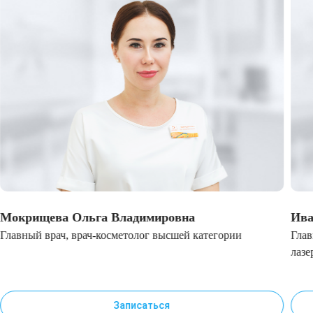
Лазерная подтяжка кожи живота
Лазерная подтяжка кожи на бедрах и коленях
Лазерное омоложение груди
Мокрищева Ольга Владимировна
Ива
Главный врач, врач-косметолог высшей категории
Глав
лазе
Записаться