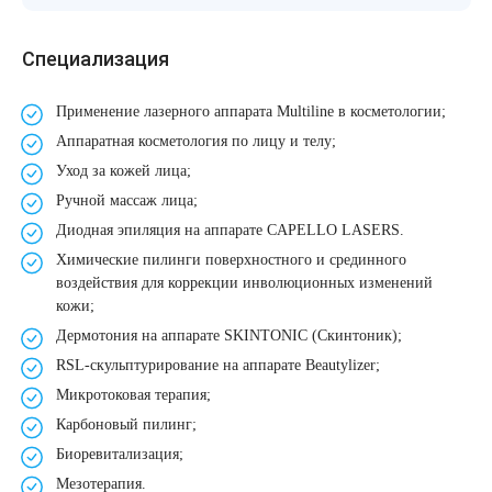
Therapy Pulse
Лечение прыщей (угревой сыпи)
Удалить носогубные складки
Cпециализация
Фотодинамическая терапия HELEO™
Лечение гиперпигментации
Удалить перманентный макияж
Применение лазерного аппарата Multiline в косметологии;
Аппаратная косметология
по лицу и телу;
Удаление веснушек
Удалить рубцы
Уход за кожей лица
;
Ручной массаж лица
;
Удаление сосудистых звездочек
Поднять брови
Диодная эпиляция
на аппарате CAPELLO LASERS.
Химические пилинги
поверхностного и срединного
Удаление винного пятна
Молодую и увлажнённую кожу вокруг глаз
воздействия для коррекции инволюционных изменений
кожи;
Лечение псориаза
Вылечить расширенные поры
Дермотония
на аппарате SKINTONIC (Скинтоник);
RSL-скульптурирование
на аппарате Beautylizer;
Лазерный пилинг
Избавиться от комедонов на лице
Микротоковая терапия
;
Карбоновый пилинг
;
Лазерное удаление рубцов
Избавиться от пигментных пятен на лице
Биоревитализация
;
Мезотерапия
.