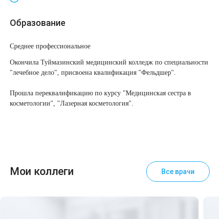
Удаление рубцов
Остановить выпадение волос
Образование
Удаление новообразований
Восстановление здоровья волос
Среднее профессиональное
Лазерное лечение постакне
Сделать педикюр
Окончила Туймазинский медицинский колледж по специальности
"лечебное дело", присвоена квалификация "Фельдшер".
Омоложение QOOLGLOW
Купить сертификат
Прошла переквалификацию по курсу "Медицинская сестра в
QOOL- омоложение
Купить абонемент
косметологии", "Лазерная косметология".
Карбоновый пилинг
Лазерное лечение ринофимы
Мои коллеги
Все врачи
Лазерное лечение розацеа
Интимное лазерное омоложение