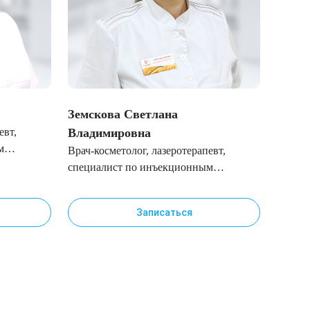
Земскова Светлана
Белоу
евт,
Владимировна
Врач-к
м
специ
Врач-косметолог, лазеротерапевт,
метод
специалист по инъекционным
методикам
Записаться