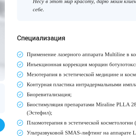
Несу в этот мир красоту, дарю моим клие
себе.
Cпециализация
Применение лазерного аппарата Multiline в к
Инъекционная коррекция морщин
ботулоток
Мезотерапия
в эстетической медицине и косм
Контурная пластика
интрадермальными импла
Биоревитализация
;
Биостимуляция препаратами Miraline PLLA 28 (
(Эстефил);
Плазмотерапия
в эстетической косметологии (
Ультразвуковой SMAS-лифтинг
на аппарате Li