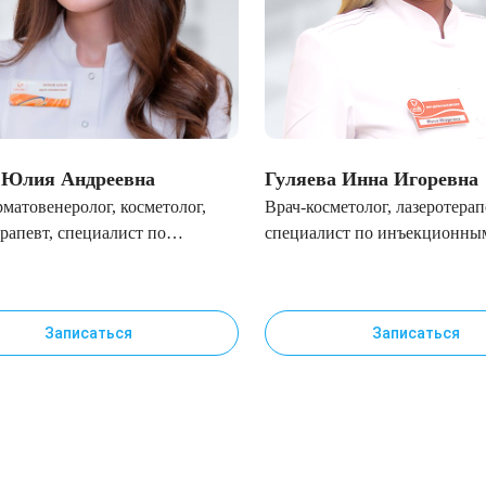
 Юлия Андреевна
Гуляева Инна Игоревна
рматовенеролог, косметолог,
Врач-косметолог, лазеротерап
ерапевт, специалист по
специалист по инъекционны
ионным методикам
методикам
Записаться
Записаться