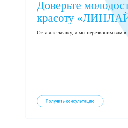
Доверьте молодост
Лазерная подтяжка кожи живота
красоту «ЛИНЛА
Лазерная подтяжка кожи на бедрах и коленях
Оставьте заявку, и мы перезвоним вам 
Лазерное омоложение груди
Получить консультацию