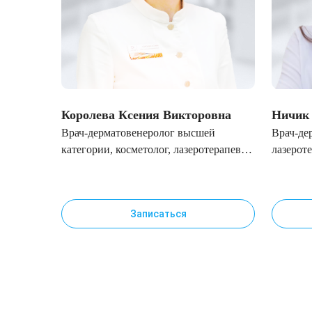
Королева Ксения Викторовна
Ничик
Врач-дерматовенеролог высшей
Врач-де
категории, косметолог, лазеротерапевт,
лазерот
специалист по инъекционным
инъекц
методикам
Записаться