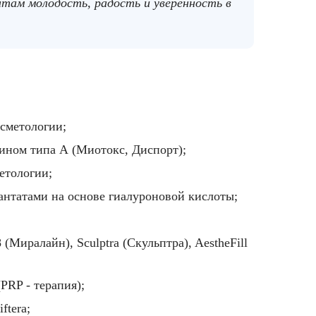
нтам молодость, радость и уверенность в
осметологии;
сином
типа А (
Миотокс
,
Диспорт
);
етологии;
нтатами на основе гиалуроновой кислоты;
Миралайн), Sculptra (Скульптра), AestheFill
PRP - терапия);
ftera;