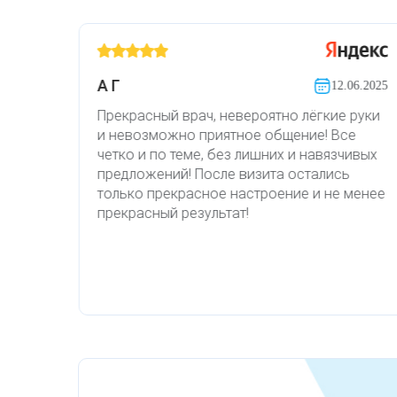
Удаление рубцов
Остановить выпадение волос
Удаление новообразований
Восстановление здоровья волос
А Г
12.2011
12.06.2025
Лазерное лечение постакне
Сделать педикюр
ики
Прекрасный врач, невероятно лёгкие руки
и невозможно приятное общение! Все
Омоложение QOOLGLOW
Купить сертификат
К вам
четко и по теме, без лишних и навязчивых
плая
предложений! После визита остались
QOOL- омоложение
Купить абонемент
и
только прекрасное настроение и не менее
ающие
прекрасный результат!
00%!
Карбоновый пилинг
Лазерное лечение ринофимы
Лазерное лечение розацеа
Интимное лазерное омоложение