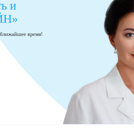
ь и
ЙН»
в ближайшее время!