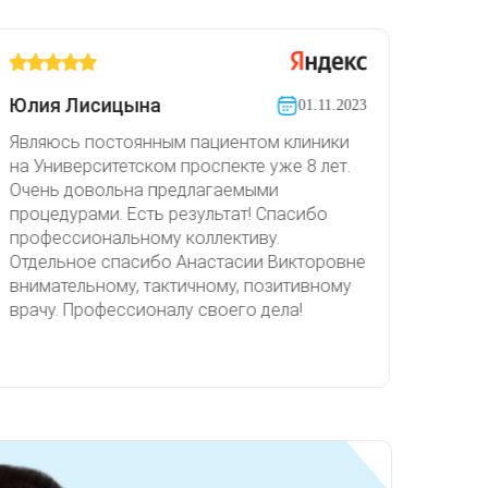
Юлия Лисицына
Ано
01.11.2023
Являюсь постоянным пациентом клиники
Униве
на Университетском проспекте уже 8 лет.
Являю
Очень довольна предлагаемыми
Красн
процедурами. Есть результат! Спасибо
исчез
профессиональному коллективу.
Боль
Отдельное спасибо Анастасии Викторовне
высо
внимательному, тактичному, позитивному
Анас
врачу. Профессионалу своего дела!