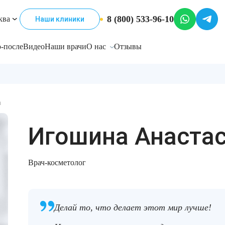
8 (800) 533-96-10
ква
Наши клиники
-после
Видео
Наши врачи
О нас
Отзывы
а
Игошина Анастас
Врач-косметолог
Делай то, что делает этот мир лучше!