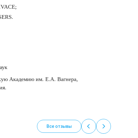
IVACE;
SERS.
аук
ую Академию им. Е.А. Вагнера,
ия.
Все отзывы