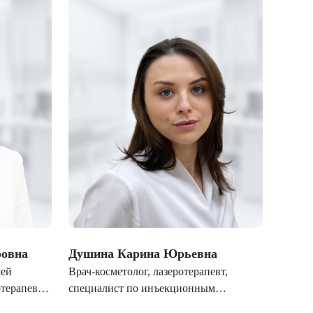
ровна
Душина Карина Юрьевна
Рыбал
шей
Врач-косметолог, лазеротерапевт,
Врач-к
отерапевт,
специалист по инъекционным
специ
м
методикам
метод