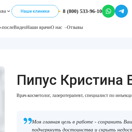
8 (800) 533-96-10
ква
Наши клиники
-после
Видео
Наши врачи
О нас
Отзывы
Пипус Кристина 
Врач-косметолог, лазеротерапевт, специалист по инъек
Моя главная цель в работе - сохранить Ва
подчеркнуть достоинства и скрыть недос