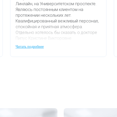
Линлайн, на Университетском проспекте.
Являюсь постоянным клиентом на
протяжении нескольких лет.
Квалифицированный вежливый персонал,
спокойная и приятная атмосфера.
Отдельно хотелось бы сказать о докторе
Пипус Кристине Викторовне.
замечательный доктор,
Читать подробнее
квалифицированный и очень приятный в
общении. Рекомендую к посещению всем,
кто заботится о себе.