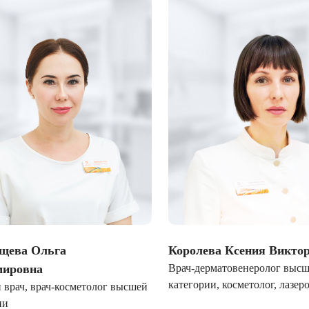
щева Ольга
Королева Ксения Викто
мировна
Врач-дерматовенеролог выс
категории, косметолог, лазер
 врач, врач-косметолог высшей
специалист по инъекционны
ии