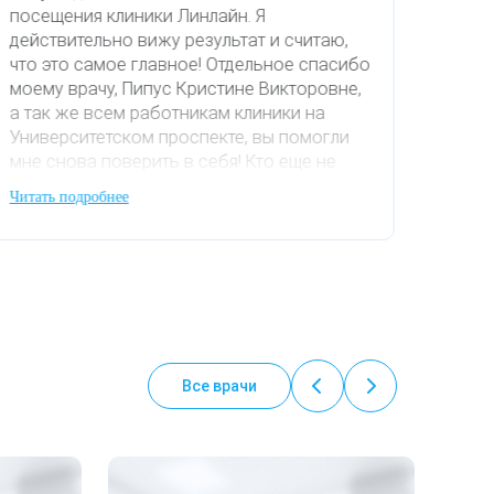
посещения клиники Линлайн. Я
действительно вижу результат и считаю,
что это самое главное! Отдельное спасибо
моему врачу, Пипус Кристине Викторовне,
а так же всем работникам клиники на
Университетском проспекте, вы помогли
мне снова поверить в себя! Кто еще не
решился, советую не медлить и
Читать подробнее
довериться Линлайн, проверено на себе.
Все врачи