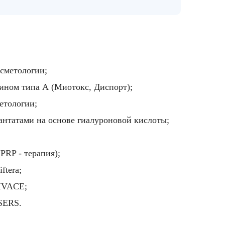
осметологии;
сином
типа А (
Миотокс
,
Диспорт
);
етологии;
нтатами на основе гиалуроновой кислоты;
PRP - терапия);
ftera;
IVACE;
SERS.