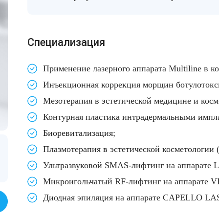
Cпециализация
Применение лазерного аппарата Multiline в к
Инъекционная коррекция морщин
ботулоток
Мезотерапия
в эстетической медицине и косм
Контурная пластика
интрадермальными импла
Биоревитализация
;
Плазмотерапия
в эстетической косметологии (
Ультразвуковой SMAS-лифтинг
на аппарате Li
Микроигольчатый
RF-лифтинг
на аппарате V
Диодная эпиляция
на аппарате CAPELLO LA