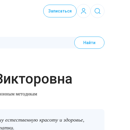
Записаться
Найти
Викторовна
ционным методикам
шу естественную красоту и здоровье,
татки.