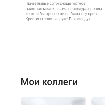
Удаление рубцов
Остановить выпадение волос
Приветливые сотрудницы, уютное
приятное место, а сама процедура прошла
Удаление новообразований
Восстановление здоровья волос
легко и быстро, почти не больно, у врача
Кристины золотые руки! Рекомендую!
Лазерное лечение постакне
Сделать педикюр
Омоложение QOOLGLOW
Купить сертификат
QOOL- омоложение
Купить абонемент
Карбоновый пилинг
Лазерное лечение ринофимы
Мои коллеги
Лазерное лечение розацеа
Интимное лазерное омоложение