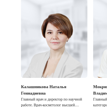
Лазерная подтяжка кожи живота
Лазерная подтяжка кожи на бедрах и коленях
Лазерное омоложение груди
евна
Калашникова Наталья
Мокри
Геннадиевна
Влади
Главный врач и директор по научной
Главный
работе. Врач-косметолог высшей
категор