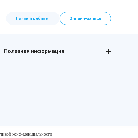
Личный кабинет
Онлайн-запись
Полезная информация
Реальные истории
Статьи о косметологии
Пресса и «звёзды» о нас
Товарные знаки
Политика конфиденциальности
Стандарты и клинические рекомендации
тикой конфиденциальности