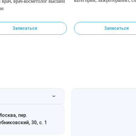
категории, лазеротерапевт, с
 врач, врач-косметолог высшей
по инъекционным методика
ии
Записаться
Записаться
Москва, пер.
убниковский, 30, с. 1