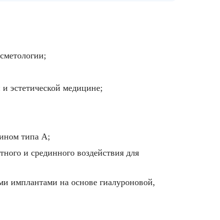
осметологии;
 и эстетической медицине;
ином типа A;
ного и срединного воздействия для
ми имплантами на основе гиалуроновой,