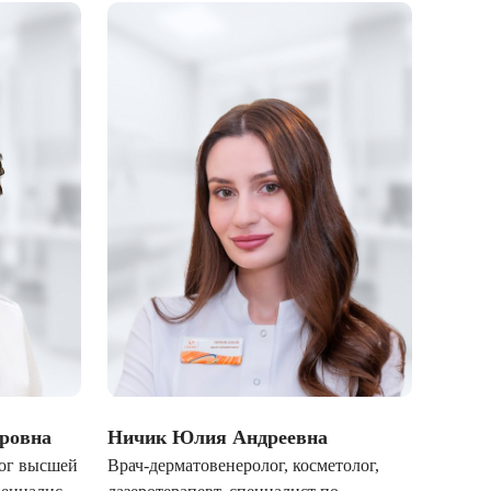
ровна
Ничик Юлия Андреевна
Игош
лог высшей
Врач-дерматовенеролог, косметолог,
Врач-к