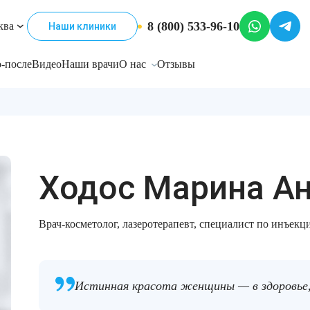
8 (800) 533-96-10
ква
Наши клиники
-после
Видео
Наши врачи
О нас
Отзывы
Ходос Марина А
Врач-косметолог, лазеротерапевт, специалист по инъек
Истинная красота женщины — в здоровье,