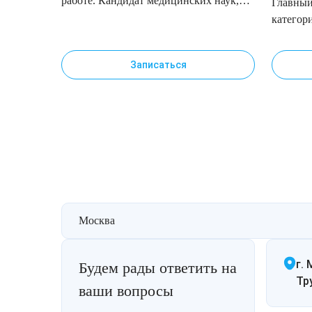
работе. Кандидат медицинских наук,
Главный
Лазерная подтяжка кожи живота
врач-дерматолог, косметолог,
категор
лазеротерапевт. Врач высшей категории
Лазерная подтяжка кожи на бедрах и коленях
Записаться
Лазерное омоложение груди
Москва
г. 
Будем рады ответить на
Тр
ваши вопросы