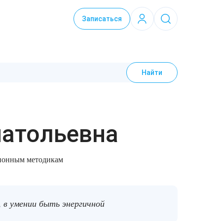
Записаться
Найти
натольевна
ционным методикам
 в умении быть энергичной