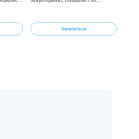
пециалист
лазеротерапевт, специалист по
м
инъекционным методикам
Записаться