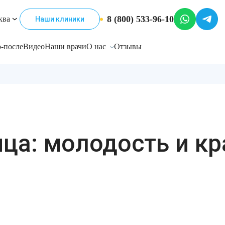
8 (800) 533-96-10
ква
Наши клиники
-после
Видео
Наши врачи
О нас
Отзывы
ца: молодость и кр