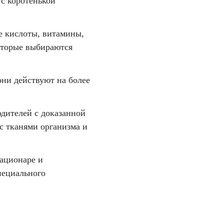
с коротенькой
е кислоты, витамины,
оторые выбираются
они действуют на более
дителей с доказанной
с тканями организма и
тационаре и
пециального