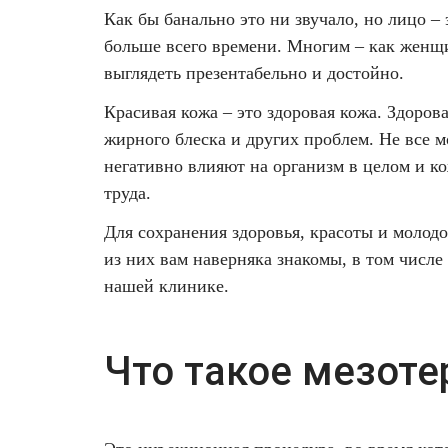
Как бы банально это ни звучало, но лицо – 
Фотодинамическая терапия HELEO™
5.
больше всего времени. Многим – как женщи
Лечение прыщей (угревой сыпи)
Удалить носогубные складки
Похожие
выглядеть презентабельно и достойно.
статьи
Лечение гиперпигментации
Удалить перманентный макияж
Красивая кожа – это здоровая кожа. Здоров
жирного блеска и других проблем. Не все м
Удаление веснушек
Удалить рубцы
негативно влияют на организм в целом и к
труда.
Удаление сосудистых звездочек
Поднять брови
Для сохранения здоровья, красоты и молод
Удаление винного пятна
Молодую и увлажнённую кожу вокруг глаз
из них вам наверняка знакомы, в том числе
нашей клинике.
Лечение псориаза
Вылечить расширенные поры
Лазерный пилинг
Избавиться от комедонов на лице
Что такое мезоте
Лазерное удаление рубцов
Избавиться от пигментных пятен на лице