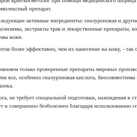
орой врач-косметолог при помощи медицинского шприца 
омплексный препарат.
 следующие активные ингредиенты: гиалуроновая и други
оэнзимы, экстракты трав и лекарственные препараты, к
емы кожи.
ов более эффективно, чем их нанесение на кожу, - так 
еняем только проверенные препараты мировых произво
и все, особенно гиалуроновая кислота, биосовместимы 
 шока.
га, не требует специальной подготовки, нахождения в с
ут и совершенно безболезнен благодаря использованию с