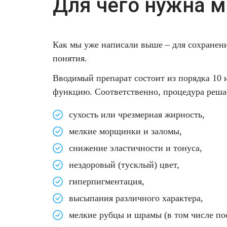
Для чего нужна м
Лазерная подтяжка кожи живота
Лазерная подтяжка кожи на бедрах и коленях
Как мы уже написали выше – для сохранения
понятия.
Лазерное омоложение груди
Вводимый препарат состоит из порядка 10
функцию. Соответственно, процедура реша
сухость или чрезмерная жирность,
мелкие морщинки и заломы,
снижение эластичности и тонуса,
нездоровый (тусклый) цвет,
гиперпигментация,
высыпания различного характера,
мелкие рубцы и шрамы (в том числе пос