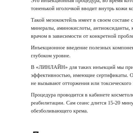
Это инъекционная процедура, во время кот
Удаление рубцов
Остановить выпадение волос
тоненькой иголочкой вводит внутрь кожи к
Удаление новообразований
Восстановление здоровья волос
Такой мезококтейль имеет в своем составе
минералы, аминокислоты, антиоксиданты, к
Лазерное лечение постакне
Сделать педикюр
врачом в зависимости от конкретной пробл
Инъекционное введение полезных компонент
Омоложение QOOLGLOW
Купить сертификат
глубоком уровне.
QOOL- омоложение
Купить абонемент
В «ЛИНЛАЙН» для таких инъекций мы прим
эффективностью, имеющие сертификаты. Он
Карбоновый пилинг
не вызывают отторжения или токсического
Лазерное лечение ринофимы
Процедура проводится в кабинете косметоло
реабилитации. Сам сеанс длится 15-20 мин
Лазерное лечение розацеа
обезболивающего крема.
Интимное лазерное омоложение