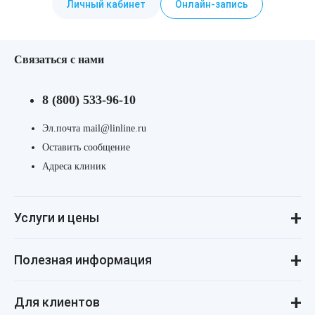
Личный кабинет
Онлайн-запись
Связаться с нами
8 (800) 533-96-10
Эл.почта mail@linline.ru
Оставить сообщение
Адреса клиник
Услуги и цены
Консультации
Лазерная косметология
Инъекционная косметология
Аппаратная косметология
Революма для лица
Революма для тела
Уход за лицом и телом
Лечение алопеции
Полезная информация
ДНК-тестирование
Процедуры для детей
Маникюр и педикюр
Реальные истории
Косметология для подростков
Статьи о косметологии
Косметология для мужчин
Пресса и «звёзды» о нас
Купить космецевтику VIF
Товарные знаки
Политика конфиденциальности
Стандарты и клинические рекомендации
Для клиентов
Поделись и заработай!