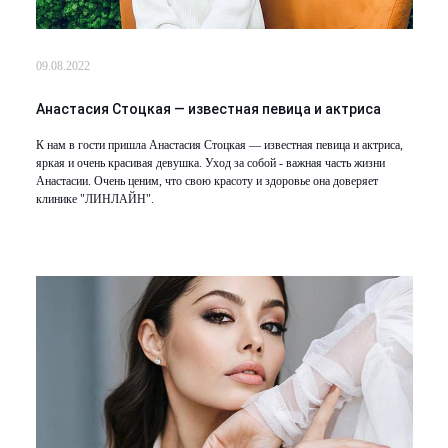
Удаление рубцов
Остановить выпадение волос
Удаление новообразований
Восстановление здоровья волос
09.08.2022
Лазерное лечение постакне
Сделать педикюр
Анастасия Стоцкая — известная певица и актриса
К нам в гости пришла Анастасия Стоцкая — известная певица и актриса,
Омоложение QOOLGLOW
Купить сертификат
яркая и очень красивая девушка. Уход за собой - важная часть жизни
Анастасии. Очень ценим, что свою красоту и здоровье она доверяет
клинике "ЛИНЛАЙН".
QOOL- омоложение
Купить абонемент
Карбоновый пилинг
Лазерное лечение ринофимы
Лазерное лечение розацеа
Интимное лазерное омоложение