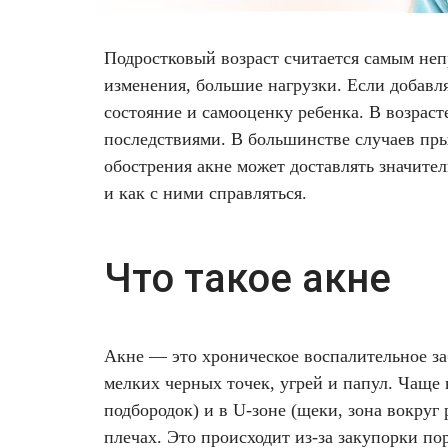
Фотодинамическая терапия HELEO™
прыщей
Лечение прыщей (угревой сыпи)
Удалить носогубные складки
Подростковый возраст считается самым не
5.
Последствия
изменения, большие нагрузки. Если добавл
Лечение гиперпигментации
Удалить перманентный макияж
самолечения
состояние и самооценку ребенка. В возраст
акне у
последствиями. В большинстве случаев пры
подростков
Удаление веснушек
Удалить рубцы
обострения акне может доставлять значите
6.
и как с ними справляться.
Удаление сосудистых звездочек
Поднять брови
Ухода
за
кожей
Удаление винного пятна
Молодую и увлажнённую кожу вокруг глаз
при
Что такое акне
акне
Лечение псориаза
Вылечить расширенные поры
7. К кому
обратиться
Лазерный пилинг
Избавиться от комедонов на лице
Акне — это хроническое воспалительное за
при акне
мелких черных точек, угрей и папул. Чаще 
8.
Лазерное удаление рубцов
Избавиться от пигментных пятен на лице
подбородок) и в U-зоне (щеки, зона вокруг
Подростковые
плечах. Это происходит из-за закупорки п
прыщи: как