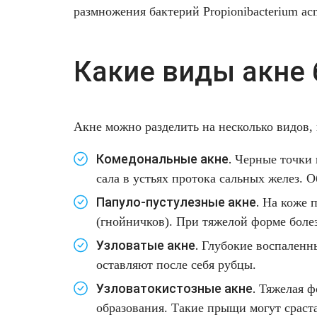
Удаление рубцов
Остановить выпадение волос
размножения бактерий Propionibacterium ac
предотвратить
появление
Удаление новообразований
Восстановление здоровья волос
акне
Какие виды акне
9.
Лазерное лечение постакне
Сделать педикюр
Стоимость
процедур
Омоложение QOOLGLOW
Купить сертификат
10. Задать
Акне можно разделить на несколько видов,
вопрос о
QOOL- омоложение
Купить абонемент
процедуре
Комедональные акне.
Черные точки и
сала в устьях протока сальных желез. 
11.
Карбоновый пилинг
Похожие
Папуло-пустулезные акне.
На коже п
статьи
(гнойничков). При тяжелой форме боле
Лазерное лечение ринофимы
Узловатые акне.
Глубокие воспаленны
Лазерное лечение розацеа
оставляют после себя рубцы.
Узловатокистозные акне.
Тяжелая фо
Интимное лазерное омоложение
образования. Такие прыщи могут сраста