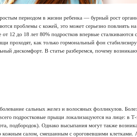
простым периодом в жизни ребенка — бурный рост орган
яются проблемы с кожей, это может серьезно повлиять н
е от 12 до 18 лет 80% подростков впервые сталкиваются с
щи проходят, как только гормональный фон стабилизиру
льный дискомфорт. В статье разберемся, почему возник
болевание сальных желез и волосяных фолликулов. Болез
всего подростковые прыщи локализацуются на лице: в Т-з
 рта, подбородок). Однако высыпания могут также возника
ор кожным салом, смешанным с ороговевшими клетками. А