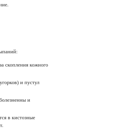
ние.
сыпаний:
за скопления кожного
угорков) и пустул
.
 болезненны и
тся в кистозные
т.