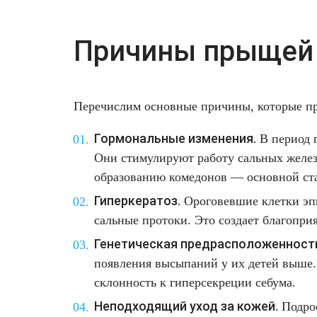
Лазерная подтяжка кожи живота
Причины прыщей 
Лазерная подтяжка кожи на бедрах и коленях
Лазерное омоложение груди
Перечислим основные причины, которые п
Гормональные изменения.
В период п
Они стимулируют работу сальных желез
образованию комедонов — основной ста
Гиперкератоз.
Ороговевшие клетки эп
сальные протоки. Это создает благоприя
Генетическая предрасположенност
появления высыпаний у их детей выше. 
склонность к гиперсекреции себума.
Неподходящий уход за кожей.
Подрос