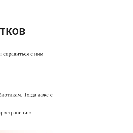
стков
и справиться с ним
биотикам. Тогда даже с
спространению