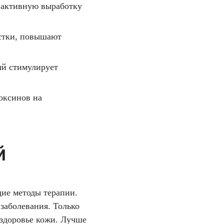
 активную выработку
остки, повышают
ый стимулирует
оксинов на
й
щие методы терапии.
заболевания. Только
 здоровье кожи. Лучше