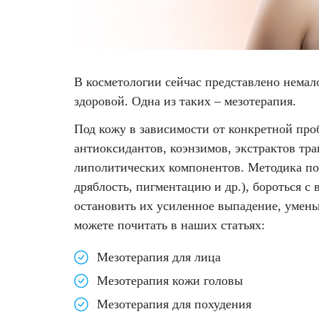
Фотодинамическая терапия HELEO™
5. Задать
Лечение прыщей (угревой сыпи)
Удалить носогубные складки
вопрос о
процедуре
Лечение гиперпигментации
Удалить перманентный макияж
6.
В косметологии сейчас представлено нема
Похожие
здоровой. Одна из таких – мезотерапия.
Удаление веснушек
Удалить рубцы
статьи
Под кожу в зависимости от конкретной про
Удаление сосудистых звездочек
Поднять брови
антиоксидантов, коэнзимов, экстрактов тр
липолитических компонентов. Методика по
Удаление винного пятна
Молодую и увлажнённую кожу вокруг глаз
дряблость, пигментацию и др.), бороться с
остановить их усиленное выпадение, умень
Лечение псориаза
Вылечить расширенные поры
можете почитать в наших статьях:
Лазерный пилинг
Избавиться от комедонов на лице
Мезотерапия для лица
Мезотерапия кожи головы
Лазерное удаление рубцов
Избавиться от пигментных пятен на лице
Мезотерапия для похудения