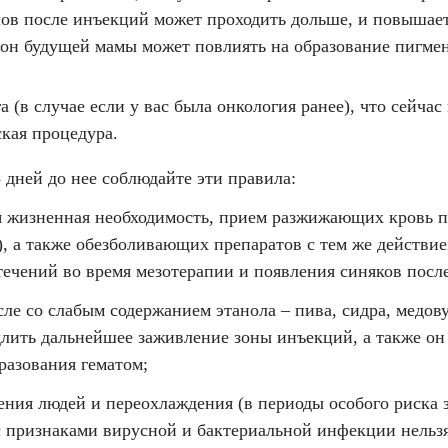
лов после инъекций может проходить дольше, и повышае
он будущей мамы может повлиять на образование пигмен
 (в случае если у вас была онкология ранее), что сейчас
кая процедура.
 дней до нее соблюдайте эти правила:
гая жизненная необходимость, прием разжижающих кровь 
), а также обезболивающих препаратов с тем же действие
ечений во время мезотерапии и появления синяков посл
сле со слабым содержанием этанола – пива, сидра, медов
длить дальнейшее заживление зоны инъекций, а также он
разования гематом;
пления людей и переохлаждения (в периоды особого риска
 с признаками вирусной и бактериальной инфекции нельз