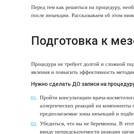
Удаление рубцов
Остановить выпадение волос
Перед тем как решиться на процедуру, необ
после инъекции. Рассказываем об этом ниж
Удаление новообразований
Восстановление здоровья волос
Лазерное лечение постакне
Сделать педикюр
Подготовка к мез
Омоложение QOOLGLOW
Купить сертификат
QOOL- омоложение
Купить абонемент
Процедура не требует долгой и сложной по
явления и повысить эффективность методи
Карбоновый пилинг
Нужно сделать ДО записи на процедуру
Лазерное лечение ринофимы
Пройти консультацию врача-косметолог
аллергических реакций на компоненты 
Лазерное лечение розацеа
предполагаемые зоны инъекций и подбе
Убедиться, что вы не беременны. В это
Интимное лазерное омоложение
ввиду непредсказуемости реакции орга