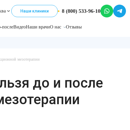
8 (800) 533-96-10
ква
Наши клиники
-после
Видео
Наши врачи
О нас
Отзывы
екционной мезотерапии
льзя до и после
мезотерапии