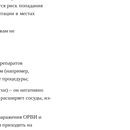
тся риск попадания
тации в местах
 вам не
препаратов
м (например,
е процедуры;
ухи) – он негативно
 расширяет сосуды, из-
 заражения ОРВИ и
я приходить на