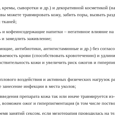
, кремы, сыворотки и др.) и декоративной косметикой (н
 вы можете травмировать кожу, забить поры, вызвать раз
 тканей;
ь и кофеинсодержащие напитки – негативное влияние на 
 и замедлить заживление;
ющие, антибиотики, антигистаминные и др.) без согласо
ываемость крови (способствовать кровотечению) и удлин
вствительность кожи и увеличить риск ожогов и гиперп
 теплового воздействия и активных физических нагрузок 
е занесение инфекции в места уколов;
х введения препарата кожа так или иначе травмируется из
, возможен ожог и гиперпигментация (в том числе поство
мя занятий сексом, если мезотерапия проводилась на те