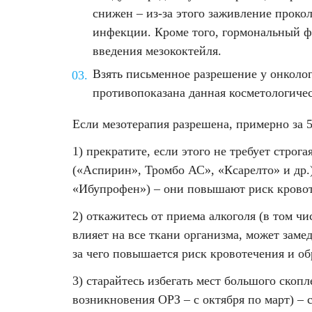
Лазерная подтяжка кожи живота
снижен – из-за этого заживление проко
инфекции. Кроме того, гормональный ф
Лазерная подтяжка кожи на бедрах и коленях
введения мезококтейля.
Взять письменное разрешение у онколога
Лазерное омоложение груди
противопоказана данная косметологичес
Если мезотерапия разрешена, примерно за 5
1) прекратите, если этого не требует стро
(«Аспирин», Тромбо АС», «Ксарелто» и др.
«Ибупрофен») – они повышают риск кровот
2) откажитесь от приема алкоголя (в том чи
влияет на все ткани организма, может заме
за чего повышается риск кровотечения и об
3) старайтесь избегать мест большого ско
возникновения ОРЗ – с октября по март) –