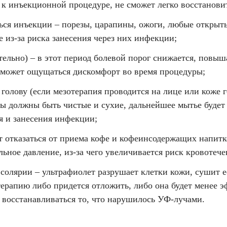
 к инъекционной процедуре, не сможет легко восстановит
ться инъекции – порезы, царапины, ожоги, любые открыт
 из-за риска занесения через них инфекции;
ельно) – в этот период болевой порог снижается, повыш
и может ощущаться дискомфорт во время процедуры;
голову (если мезотерапия проводится на лице или коже г
ны должны быть чистые и сухие, дальнейшее мытье буде
я и занесения инфекции;
т отказаться от приема кофе и кофеинсодержащих напитко
ьное давление, из-за чего увеличивается риск кровотече
в солярии – ультрафиолет разрушает клетки кожи, сушит 
терапию либо придется отложить, либо она будет менее э
 восстанавливаться то, что нарушилось УФ-лучами.