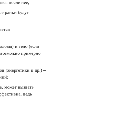
ься после нее;
ые ранки будут
ается
оловы) и тело (если
т возможно примерно
в (энергетики и др.) –
ний;
ее, может вызвать
ффективна, ведь