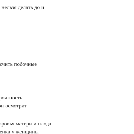
нельзя делать до и
лючить побочные
роятность
он осмотрит
оровья матери и плода
бенка у женщины