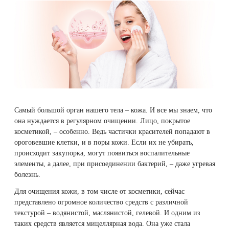
Плазмотерапия
Удаление растяжек
Дермотония на аппарате SKINTONIC
ДНК-тестирование
Избавиться от растяжек на животе
Конгресс ECALM
1. Миф 1.
Мицеллярную
Нитевой лифтинг
(Скинтоник)
воду можно
Лазерная наноперфорация
Интегративная косметология
Освежить кожу
не смывать с
Озонотерапия
Микротоки и миостимуляция
лица
Лазерная эпиляция
Процедуры для детей
Омолодить кожу рук
2. Миф 2.
Биоревитализация
Миостимуляция лица
Мицеллярной
Лазерная QOOL-эпиляция
Маникюр и педикюр
Изменить овал лица
водой можно
Контурная пластика лица
УВТ терапия на аппарате EWATage
Самый большой орган нашего тела – кожа. И все мы знаем, что
умываться,
она нуждается в регулярном очищении. Лицо, покрытое
Эпиляция диодным лазером
Косметология для подростков
Избавиться от птоза на лице
как и
косметикой, – особенно. Ведь частички красителей попадают в
обычной, из
Ультразвуковая чистка лица
ороговевшие клетки, и в поры кожи. Если их не убирать,
крана
Лазерное омоложение рук
Косметология для мужчин
Избавиться от морщин
происходит закупорка, могут появиться воспалительные
RSL-скульптурирование
3. Миф 3.
элементы, а далее, при присоединении бактерий, – даже угревая
Мицеллярную
Удаление татуировок
Купить космецевтику VIF
Убрать морщины на шее
болезнь.
воду можно
Вакуумно-роликовый массаж на аппарате
Для очищения кожи, в том числе от косметики, сейчас
заменить
Beautyliner (Бьютилайнер)
Удаление татуажа (перманентного макияжа)
Увеличить губы
представлено огромное количество средств с различной
тоником
текстурой – водянистой, маслянистой, гелевой. И одним из
таких средств является мицеллярная вода. Она уже стала
Вакуумно-роликовый массаж на аппарате
4. Миф 4.
Лазерное удаление невуса
Удалить морщины вокруг глаз