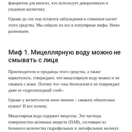
фаворитом для многих, кто использует декоративную и
Мицеллярная
Therapy Pulse
уходовую косметику.
вода питает
Лечение прыщей (угревой сыпи)
Удалить носогубные складки
и увлажняет
Однако до сих пор остаются заблуждения и сомнения насчет
Фотодинамическая терапия HELEO™
кожу
этого средства. Мы собрали их все в популярные мифы. Ниже
Лечение гиперпигментации
Удалить перманентный макияж
развеиваем.
5. Миф 5.
Мицеллярной
Удаление веснушек
Удалить рубцы
водой нельзя
Миф 1. Мицеллярную воду можно не
пользоваться,
если брови с
Удаление сосудистых звездочек
Поднять брови
смывать с лица
татуажем
Производители и продавцы этого средства, а также
Удаление винного пятна
Молодую и увлажнённую кожу вокруг глаз
6. Миф 6.
маркетологи, утверждают, что мицеллярную воду можно и не
Лучше
смывать с кожи. Потому что «она безопасная и не повреждает
покупать
Лечение псориаза
Вылечить расширенные поры
даже ее гидролипидный слой».
более
дорогую
Однако у косметологов иное мнение – смывать обязательно
Лазерный пилинг
Избавиться от комедонов на лице
мицеллярную
нужно! И вот почему.
воду
Мицеллярная вода содержит мицеллы. Это частицы
Лазерное удаление рубцов
Избавиться от пигментных пятен на лице
поверхностно-активных веществ (ПАВ), состоящие из
7. Миф 7.
большого количества гидрофильных и липофильных молекул.
Мицеллярная