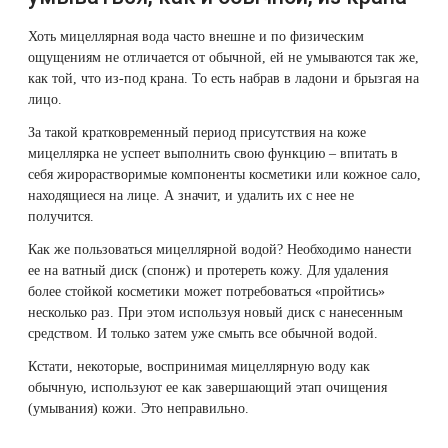
Лазерная подтяжка кожи живота
Хоть мицеллярная вода часто внешне и по физическим
ощущениям не отличается от обычной, ей не умываются так же,
Лазерная подтяжка кожи на бедрах и коленях
как той, что из-под крана. То есть набрав в ладони и брызгая на
лицо.
Лазерное омоложение груди
За такой кратковременный период присутствия на коже
мицеллярка не успеет выполнить свою функцию – впитать в
себя жирорастворимые компоненты косметики или кожное сало,
находящиеся на лице. А значит, и удалить их с нее не
получится.
Как же пользоваться мицеллярной водой? Необходимо нанести
ее на ватный диск (спонж) и протереть кожу. Для удаления
более стойкой косметики может потребоваться «пройтись»
несколько раз. При этом используя новый диск с нанесенным
средством. И только затем уже смыть все обычной водой.
Кстати, некоторые, воспринимая мицеллярную воду как
обычную, используют ее как завершающий этап очищения
(умывания) кожи. Это неправильно.