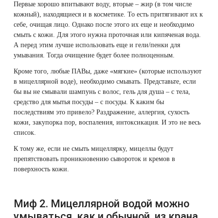
Удаление рубцов
Остановить выпадение волос
Первые хорошо впитывают воду, вторые – жир (в том числе
вода
кожный), находящиеся и в косметике. То есть притягивают их к
помогает от
себе, очищая лицо. Однако после этого их еще и необходимо
прыщей,
Удаление новообразований
Восстановление здоровья волос
смыть с кожи. Для этого нужна проточная или кипяченая вода.
акне
А перед этим лучше использовать еще и гели/пенки для
Лазерное лечение постакне
Сделать педикюр
8.
умывания. Тогда очищение будет более полноценным.
Стоимость
Кроме того, любые ПАВы, даже «мягкие» (которые используют
процедур
Омоложение QOOLGLOW
Купить сертификат
в мицеллярной воде), необходимо смывать. Представьте, если
бы вы не смывали шампунь с волос, гель для душа – с тела,
9. Задать
QOOL- омоложение
Купить абонемент
средство для мытья посуды – с посуды. К каким бы
вопрос о
последствиям это привело? Раздражение, аллергия, сухость
процедуре
кожи, закупорка пор, воспаления, интоксикация. И это не весь
Карбоновый пилинг
10.
список.
Похожие
К тому же, если не смыть мицеллярку, мицеллы будут
Лазерное лечение ринофимы
статьи
препятствовать проникновению сывороток и кремов в
поверхность кожи.
Лазерное лечение розацеа
Интимное лазерное омоложение
Миф 2. Мицеллярной водой можно
умываться, как и обычной, из крана