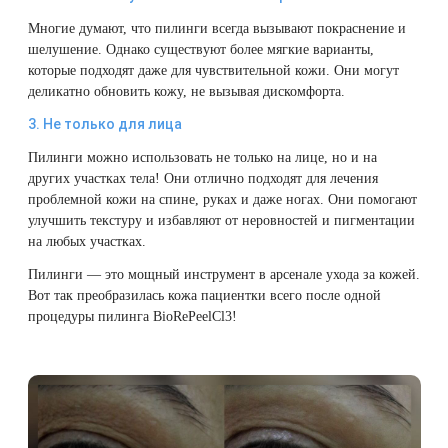
Therapy Pulse
Многие думают, что пилинги всегда вызывают покраснение и
Лечение прыщей (угревой сыпи)
Удалить носогубные складки
шелушение. Однако существуют более мягкие варианты,
Фотодинамическая терапия HELEO™
которые подходят даже для чувствительной кожи. Они могут
деликатно обновить кожу, не вызывая дискомфорта.
Лечение гиперпигментации
Удалить перманентный макияж
3. Не только для лица
Удаление веснушек
Удалить рубцы
Пилинги можно использовать не только на лице, но и на
других участках тела! Они отлично подходят для лечения
Удаление сосудистых звездочек
Поднять брови
проблемной кожи на спине, руках и даже ногах. Они помогают
улучшить текстуру и избавляют от неровностей и пигментации
на любых участках.
Удаление винного пятна
Молодую и увлажнённую кожу вокруг глаз
Пилинги — это мощный инструмент в арсенале ухода за кожей.
Вот так преобразилась кожа пациентки всего после одной
Лечение псориаза
Вылечить расширенные поры
процедуры
пилинга BioRePeelCl3
!
Лазерный пилинг
Избавиться от комедонов на лице
Лазерное удаление рубцов
Избавиться от пигментных пятен на лице