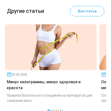
Другие статьи
Все статьи
23.06.2026
23.
Минус килограммы, минус здоровье и
Озем
красота
меня
Правила безопасного похудения на препаратах для
Спосо
снижения веса
при и