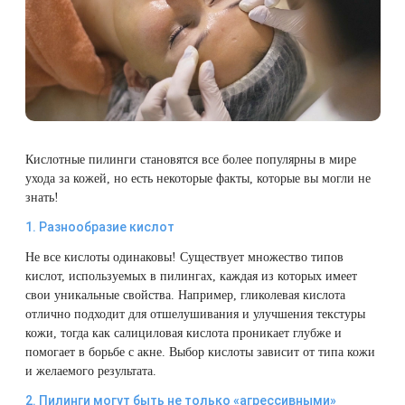
Плазмотерапия
Удаление растяжек
Дермотония на аппарате SKINTONIC
ДНК-тестирование
Избавиться от растяжек на животе
Конгресс ECALM
Нитевой лифтинг
(Скинтоник)
Лазерная наноперфорация
Интегративная косметология
Освежить кожу
Озонотерапия
Микротоки и миостимуляция
Лазерная эпиляция
Процедуры для детей
Омолодить кожу рук
Биоревитализация
Миостимуляция лица
Кислотные пилинги становятся все более популярны в мире
Лазерная QOOL-эпиляция
Маникюр и педикюр
Изменить овал лица
ухода за кожей, но есть некоторые факты, которые вы могли не
Контурная пластика лица
УВТ терапия на аппарате EWATage
знать!
Эпиляция диодным лазером
Косметология для подростков
Избавиться от птоза на лице
1. Разнообразие кислот
Ультразвуковая чистка лица
Не все кислоты одинаковы! Существует множество типов
Лазерное омоложение рук
Косметология для мужчин
Избавиться от морщин
кислот, используемых в пилингах, каждая из которых имеет
RSL-скульптурирование
свои уникальные свойства. Например, гликолевая кислота
Удаление татуировок
Купить космецевтику VIF
Убрать морщины на шее
отлично подходит для отшелушивания и улучшения текстуры
Вакуумно-роликовый массаж на аппарате
кожи, тогда как салициловая кислота проникает глубже и
Beautyliner (Бьютилайнер)
помогает в борьбе с акне. Выбор кислоты зависит от типа кожи
Удаление татуажа (перманентного макияжа)
Увеличить губы
и желаемого результата.
Вакуумно-роликовый массаж на аппарате
2. Пилинги могут быть не только «агрессивными»
Лазерное удаление невуса
Удалить морщины вокруг глаз