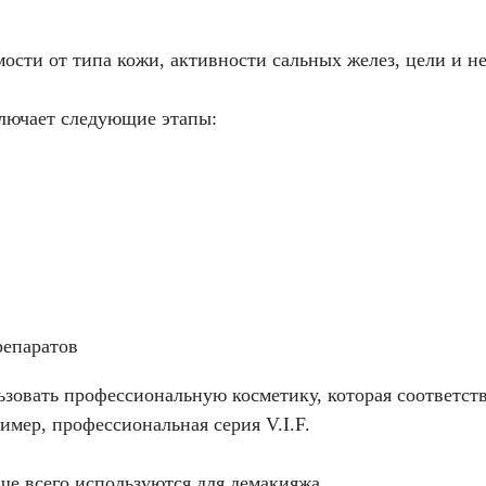
мости от типа кожи, активности сальных желез, цели и не
лючает следующие этапы:
репаратов
ьзовать профессиональную косметику, которая соответст
ример,
профессиональная серия V.I.F.
ще всего используются для демакияжа.