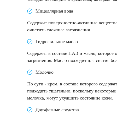
Удаление рубцов
Остановить выпадение волос
Мицеллярная вода
Удаление новообразований
Восстановление здоровья волос
Содержит поверхностно-активные вещества
Лазерное лечение постакне
Сделать педикюр
очистить сложные загрязнения.
Гидрофильное масло
Омоложение QOOLGLOW
Купить сертификат
Содержит в составе ПАВ и масло, которое
QOOL- омоложение
Купить абонемент
загрязнения. Масло подходит для снятия бол
Карбоновый пилинг
Молочко
Лазерное лечение ринофимы
По сути - крем, в составе которого содерж
подходить тщательно, поскольку некоторые
Лазерное лечение розацеа
молочка, могут ухудшить состояние кожи.
Интимное лазерное омоложение
Двухфазные средства