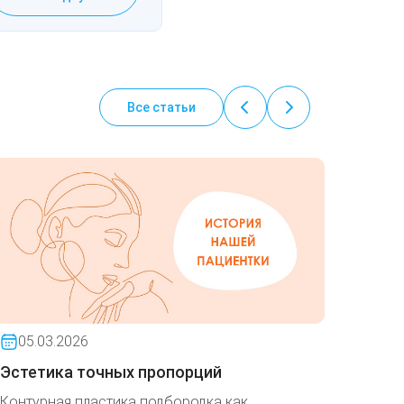
Все статьи
05.03.2026
01.0
Эстетика точных пропорций
Помож
опера
Контурная пластика подбородка как