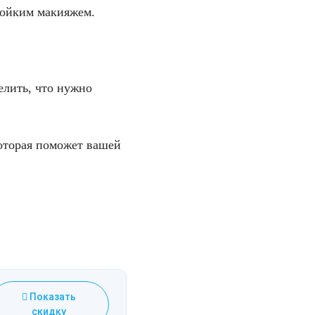
тойким макияжем.
елить, что нужно
оторая поможет вашей
Показать
скидку