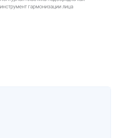
инструмент гармонизации лица
Естест
лазером
реабил