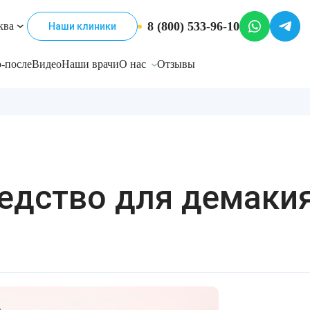
8 (800) 533-96-10
ква
Наши клиники
-после
Видео
Наши врачи
О нас
Отзывы
редство для демаки