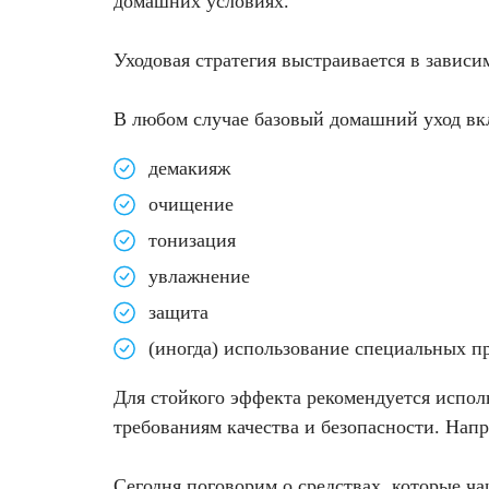
домашних условиях.
Фотодинамическая терапия HELEO™
Лечение прыщей (угревой сыпи)
Удалить носогубные складки
Уходовая стратегия выстраивается в зависи
Лечение гиперпигментации
Удалить перманентный макияж
В любом случае базовый домашний уход вк
Удаление веснушек
Удалить рубцы
демакияж
очищение
Удаление сосудистых звездочек
Поднять брови
тонизация
Удаление винного пятна
Молодую и увлажнённую кожу вокруг глаз
увлажнение
защита
Лечение псориаза
Вылечить расширенные поры
(иногда) использование специальных п
Лазерный пилинг
Избавиться от комедонов на лице
Для стойкого эффекта рекомендуется испол
требованиям качества и безопасности. Нап
Лазерное удаление рубцов
Избавиться от пигментных пятен на лице
Сегодня поговорим о средствах, которые ча