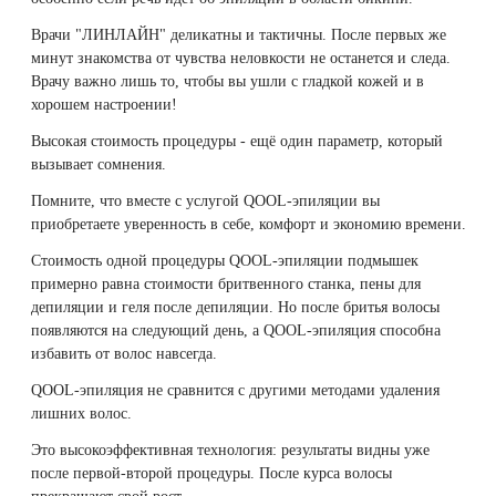
Therapy Pulse
Врачи "ЛИНЛАЙН" деликатны и тактичны. После первых же
Лечение прыщей (угревой сыпи)
Удалить носогубные складки
минут знакомства от чувства неловкости не останется и следа.
Фотодинамическая терапия HELEO™
Врачу важно лишь то, чтобы вы ушли с гладкой кожей и в
хорошем настроении!
Лечение гиперпигментации
Удалить перманентный макияж
Высокая стоимость процедуры - ещё один параметр, который
Удаление веснушек
Удалить рубцы
вызывает сомнения.
Помните, что вместе с услугой QOOL-эпиляции вы
Удаление сосудистых звездочек
Поднять брови
приобретаете уверенность в себе, комфорт и экономию времени.
Стоимость одной процедуры QOOL-эпиляции подмышек
Удаление винного пятна
Молодую и увлажнённую кожу вокруг глаз
примерно равна стоимости бритвенного станка, пены для
депиляции и геля после депиляции. Но после бритья волосы
появляются на следующий день, а QOOL-эпиляция способна
Лечение псориаза
Вылечить расширенные поры
избавить от волос навсегда.
Лазерный пилинг
Избавиться от комедонов на лице
QOOL-эпиляция не сравнится с другими методами удаления
лишних волос.
Лазерное удаление рубцов
Избавиться от пигментных пятен на лице
Это высокоэффективная технология: результаты видны уже
после первой-второй процедуры. После курса волосы