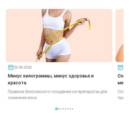
23.06.2026
23.
Минус килограммы, минус здоровье и
Озем
красота
меня
Правила безопасного похудения на препаратах для
Спосо
снижения веса
при и