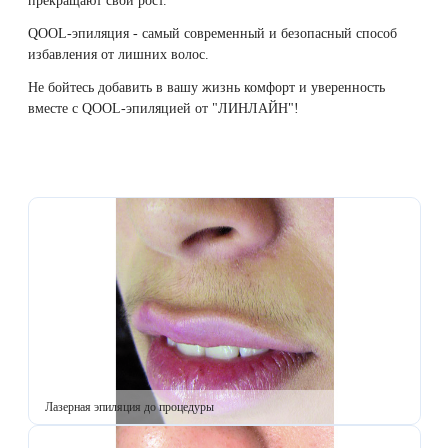
прекращают свой рост.
Удаление рубцов
Остановить выпадение волос
QOOL-эпиляция - самый современный и безопасный способ
избавления от лишних волос.
Удаление новообразований
Восстановление здоровья волос
Не бойтесь добавить в вашу жизнь комфорт и уверенность
Лазерное лечение постакне
Сделать педикюр
вместе с QOOL-эпиляцией от "ЛИНЛАЙН"!
Омоложение QOOLGLOW
Купить сертификат
QOOL- омоложение
Купить абонемент
Карбоновый пилинг
Лазерное лечение ринофимы
Лазерное лечение розацеа
Лазерная эпиляция до процедуры
Интимное лазерное омоложение