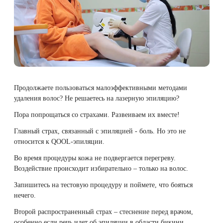
Плазмотерапия
Удаление растяжек
Дермотония на аппарате SKINTONIC
ДНК-тестирование
Избавиться от растяжек на животе
Конгресс ECALM
Нитевой лифтинг
(Скинтоник)
Лазерная наноперфорация
Интегративная косметология
Освежить кожу
Озонотерапия
Микротоки и миостимуляция
Лазерная эпиляция
Процедуры для детей
Омолодить кожу рук
Биоревитализация
Миостимуляция лица
Продолжаете пользоваться малоэффективными методами
Лазерная QOOL-эпиляция
Маникюр и педикюр
Изменить овал лица
удаления волос? Не решаетесь на лазерную эпиляцию?
Контурная пластика лица
УВТ терапия на аппарате EWATage
Пора попрощаться со страхами. Развеиваем их вместе!
Эпиляция диодным лазером
Косметология для подростков
Избавиться от птоза на лице
Ультразвуковая чистка лица
Главный страх, связанный с эпиляцией - боль. Но это не
относится к QOOL-эпиляции.
Лазерное омоложение рук
Косметология для мужчин
Избавиться от морщин
RSL-скульптурирование
Во время процедуры кожа не подвергается перегреву.
Воздействие происходит избирательно – только на волос.
Удаление татуировок
Купить космецевтику VIF
Убрать морщины на шее
Вакуумно-роликовый массаж на аппарате
Запишитесь на тестовую процедуру
и поймете, что бояться
Beautyliner (Бьютилайнер)
Удаление татуажа (перманентного макияжа)
Увеличить губы
нечего.
Второй распространенный страх – стеснение перед врачом,
Вакуумно-роликовый массаж на аппарате
Лазерное удаление невуса
Удалить морщины вокруг глаз
особенно если речь идет об эпиляции в области бикини.