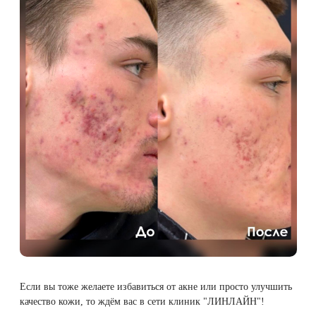
Удаление рубцов
Остановить выпадение волос
Удаление новообразований
Восстановление здоровья волос
Лазерное лечение постакне
Сделать педикюр
Омоложение QOOLGLOW
Купить сертификат
QOOL- омоложение
Купить абонемент
Карбоновый пилинг
Лазерное лечение ринофимы
Лазерное лечение розацеа
Если вы тоже желаете избавиться от акне или просто улучшить
Интимное лазерное омоложение
качество кожи, то ждём вас в сети клиник "ЛИНЛАЙН"!