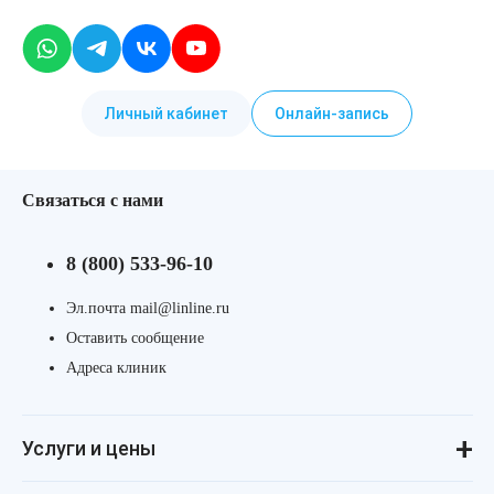
Личный кабинет
Онлайн-запись
Связаться с нами
8 (800) 533-96-10
Эл.почта mail@linline.ru
Оставить сообщение
Адреса клиник
Услуги и цены
Консультации
Лазерная косметология
Инъекционная косметология
Аппаратная косметология
Революма для лица