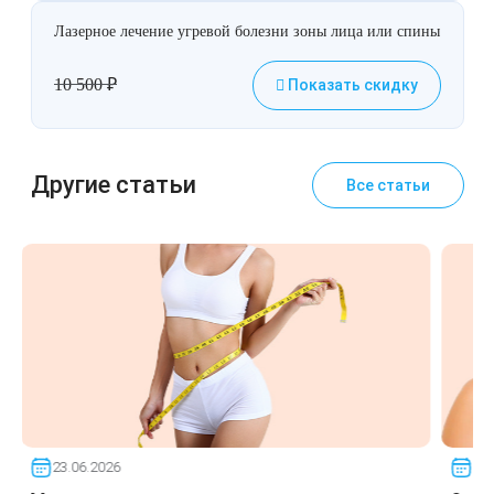
Лазерное лечение угревой болезни зоны лица или спины
10 500
₽
Показать скидку
Другие статьи
Все статьи
23.06.2026
23.