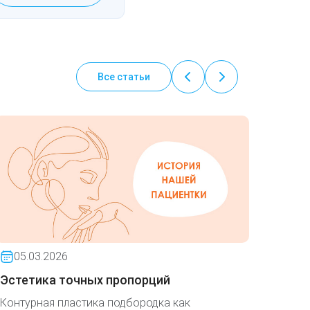
Все статьи
05.03.2026
01.0
Эстетика точных пропорций
Помож
опера
Контурная пластика подбородка как