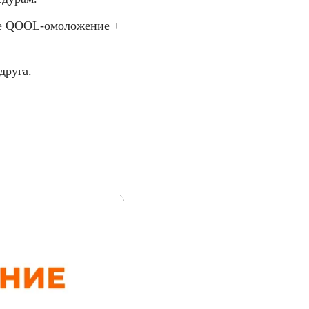
ое QOOL-омоложение +
друга.