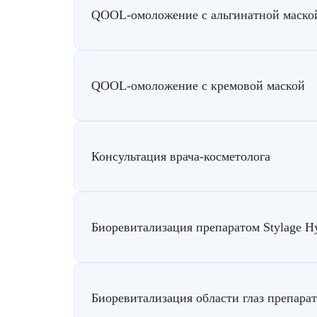
Лазерная подтяжка кожи живота
QOOL-омоложение c альгинатной маско
Лазерная подтяжка кожи на бедрах и коленях
QOOL-омоложение с кремовой маской
Лазерное омоложение груди
Консультация врача-косметолога
Биоревитализация препаратом Stylage H
Биоревитализация области глаз препарат