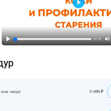
Играть
00:26
Играть
M
дур
 или лица)
5 100
₽