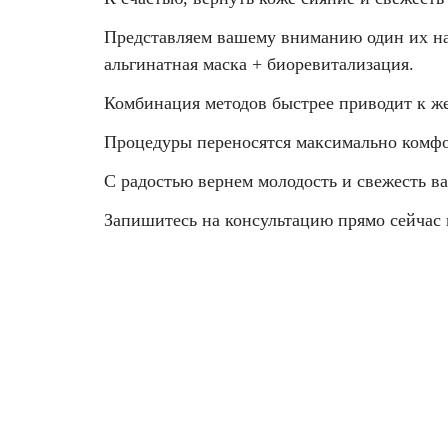
Фотодинамическая терапия HELEO™
Представляем вашему вниманию один их н
Лечение прыщей (угревой сыпи)
Удалить носогубные складки
альгинатная маска + биоревитализация.
Лечение гиперпигментации
Удалить перманентный макияж
Комбинация методов быстрее приводит к жел
Процедуры переносятся максимально комфо
Удаление веснушек
Удалить рубцы
С радостью вернем молодость и свежесть в
Удаление сосудистых звездочек
Поднять брови
Запишитесь на консультацию
прямо сейчас 
Удаление винного пятна
Молодую и увлажнённую кожу вокруг глаз
Лечение псориаза
Вылечить расширенные поры
Лазерный пилинг
Избавиться от комедонов на лице
Лазерное удаление рубцов
Избавиться от пигментных пятен на лице