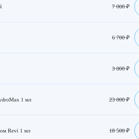
й
7 000
₽
6 700
₽
3 000
₽
ydroMax 1 мл
23 000
₽
ом Revi 1 мл
18 500
₽