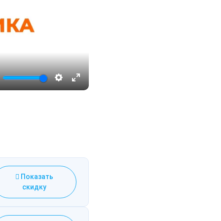
ute
Настройки
Enter
fullscreen
Показать
скидку