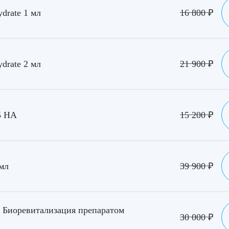
drate 1 мл
16 800
₽
drate 2 мл
21 900
₽
5 HA
15 200
₽
2мл
39 900
₽
+ Биоревитализация препаратом
30 000
₽