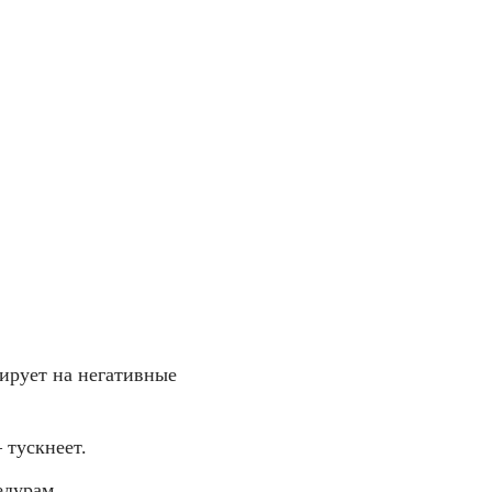
гирует на негативные
 тускнеет.
едурам.