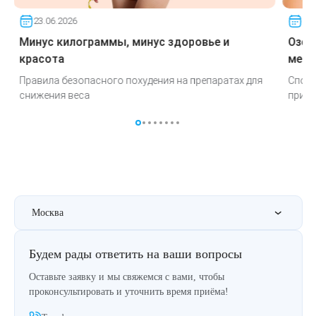
Удаление рубцов
Остановить выпадение волос
23.06.2026
23.
Удаление новообразований
Восстановление здоровья волос
Минус килограммы, минус здоровье и
Озем
красота
меня
Лазерное лечение постакне
Сделать педикюр
Правила безопасного похудения на препаратах для
Спосо
снижения веса
при и
Омоложение QOOLGLOW
Купить сертификат
QOOL- омоложение
Купить абонемент
Карбоновый пилинг
Москва
Лазерное лечение ринофимы
Будем рады ответить на ваши вопросы
Лазерное лечение розацеа
Оставьте заявку и мы свяжемся с вами, чтобы
Интимное лазерное омоложение
проконсультировать и уточнить время приёма!