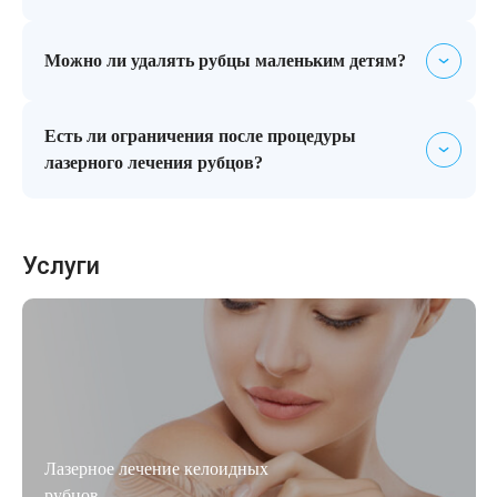
Да, при небольшой глубине и размере рубцов.
Можно ли удалять рубцы маленьким детям?
RecoSMA применяется даже у детей первого года
Есть ли ограничения после процедуры
жизни.
лазерного лечения рубцов?
Ограничений нет. Вы можете продолжать свой
привычный образ жизни.
Услуги
Лазерное лечение келоидных
рубцов