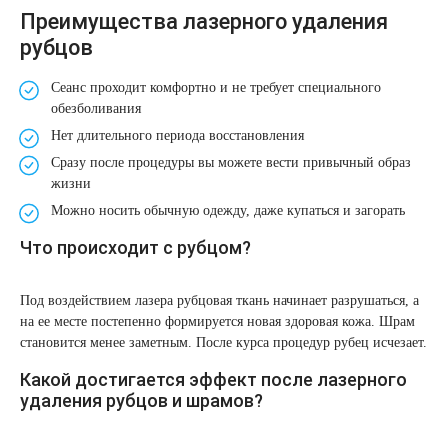
Удаление рубцов
Остановить выпадение волос
Преимущества лазерного удаления
рубцов
Удаление новообразований
Восстановление здоровья волос
Сеанс проходит комфортно и не требует специального
Лазерное лечение постакне
Сделать педикюр
обезболивания
Нет длительного периода восстановления
Омоложение QOOLGLOW
Купить сертификат
Сразу после процедуры вы можете вести привычный образ
жизни
QOOL- омоложение
Купить абонемент
Можно носить обычную одежду, даже купаться и загорать
Что происходит с рубцом?
Карбоновый пилинг
Под воздействием лазера рубцовая ткань начинает разрушаться, а
Лазерное лечение ринофимы
на ее месте постепенно формируется новая здоровая кожа. Шрам
становится менее заметным. После курса процедур рубец исчезает.
Лазерное лечение розацеа
Какой достигается эффект после лазерного
удаления рубцов и шрамов?
Интимное лазерное омоложение