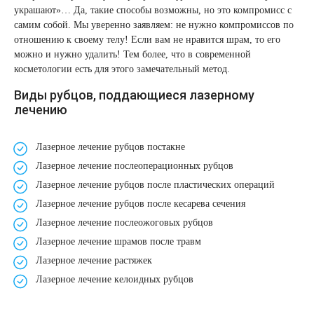
украшают»… Да, такие способы возможны, но это компромисс с
Therapy Pulse
самим собой. Мы уверенно заявляем: не нужно компромиссов по
Лечение прыщей (угревой сыпи)
Удалить носогубные складки
отношению к своему телу! Если вам не нравится шрам, то его
Фотодинамическая терапия HELEO™
можно и нужно удалить! Тем более, что в современной
Лечение гиперпигментации
Удалить перманентный макияж
косметологии есть для этого замечательный метод.
Виды рубцов, поддающиеся лазерному
Удаление веснушек
Удалить рубцы
лечению
Удаление сосудистых звездочек
Поднять брови
Лазерное лечение рубцов постакне
Лазерное лечение послеоперационных рубцов
Удаление винного пятна
Молодую и увлажнённую кожу вокруг глаз
Лазерное лечение рубцов после пластических операций
Лазерное лечение рубцов после кесарева сечения
Лечение псориаза
Вылечить расширенные поры
Лазерное лечение послеожоговых рубцов
Лазерное лечение шрамов после травм
Лазерный пилинг
Избавиться от комедонов на лице
Лазерное лечение растяжек
Лазерное лечение келоидных рубцов
Лазерное удаление рубцов
Избавиться от пигментных пятен на лице