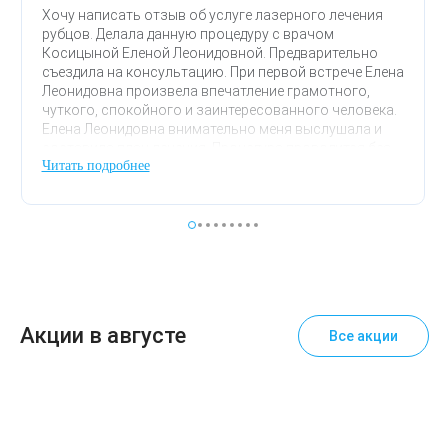
Хочу написать отзыв об услуге лазерного лечения
рубцов. Делала данную процедуру с врачом
Косицыной Еленой Леонидовной. Предварительно
съездила на консультацию. При первой встрече Елена
Леонидовна произвела впечатление грамотного,
чуткого, спокойного и заинтересованного человека.
Елена Леонидовна внимательно меня выслушала и
составила план лечения. Процедура проводится без
Читать подробнее
анестезии, не совсем приятная, но терпимая. В общей
сложности срок реабилитации составил около 7
дней. Но оно того стоило, результат от процедуры
мне понравился, кожа словно обновилась.
Акции в августе
Все акции