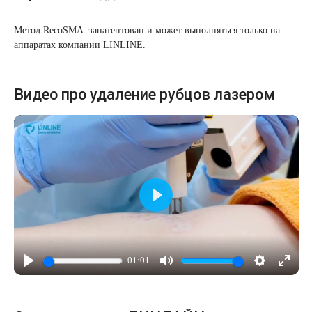
Метод RecoSMA запатентован и может выполняться только на
аппаратах компании LINLINE.
Видео про удаление рубцов лазером
Играть
01:01
Играть
Mute
Настройки
Enter
fullsc