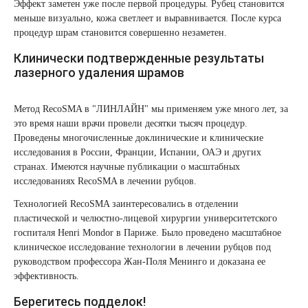
Эффект заметен уже после первой процедуры. Рубец становится
Лазерная подтяжка кожи живота
меньше визуально, кожа светлеет и выравнивается. После курса
процедур шрам становится совершенно незаметен.
Лазерная подтяжка кожи на бедрах и коленях
Клинически подтвержденные результаты
лазерного удаления шрамов
Лазерное омоложение груди
Метод RecoSMA в "ЛИНЛАЙН" мы применяем уже много лет, за
это время наши врачи провели десятки тысяч процедур.
Проведены многочисленные доклинические и клинические
исследования в России, Франции, Испании, ОАЭ и других
странах. Имеются научные публикации о масштабных
исследованиях RecoSMA в лечении рубцов.
Технологией RecoSMA заинтересовались в отделении
пластической и челюстно-лицевой хирургии университетского
госпиталя Henri Mondor в Париже. Было проведено масштабное
клиническое исследование технологии в лечении рубцов под
руководством профессора Жан-Поля Менинго и доказана ее
эффективность.
Берегитесь подделок!